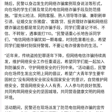
随后，民警以身边发生的网络诈骗案例现身说法等形式，
向在场的学生们普及常见的电信网络诈骗手段及防范措
施。“冒充公检法、网购客服、熟人领导等诈骗、兼职刷单
引诱、征婚交友‘杀猪盘’、‘套路’贷、投资理财诈骗和网络招
嫖诈骗这些都是常见的诈骗手段，同学们需谨记‘不听、不
信、不转账’，遇事拨打110。”民警语重心长地告诉同学
们，“电信网络诈骗犹如一颗毒瘤，时刻危害着社会，希望
同学们能够时刻保持警惕，不要让电诈侵害你的生活。”
“近年来，传统盗抢犯罪逐年下降，但网络电信诈骗持续高
发，维护网络安全工作任重道远，希望同学们能一起加入
到防骗反诈，守护网络安全的行列中来。”活动最后，民警
向在场师生发出文明上网的倡议，希望广大青年学生要牢
固树立“没有网络安全就没有国家安全”的意识，自觉维护网
络安全，营造网络安全人人有责、人人参与的良好氛围，
共同构筑网络安全的坚固城墙，共同营造健康文明的网络
环境。
活动期间，民警还在现场派发了防范电信网络诈骗的宣传