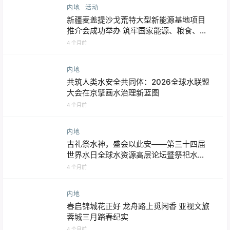
内地
活动
新疆麦盖提沙戈荒特大型新能源基地项目
推介会成功举办 筑牢国家能源、粮食、生
态三大安全 打造世界级绿色发展标杆
4 个月前
内地
共筑人类水安全共同体：2026全球水联盟
大会在京擘画水治理新蓝图
4 个月前
内地
古礼祭水神，盛会以此安——第三十四届
世界水日全球水资源高层论坛暨祭祀水神
共工大典在京隆重举行
4 个月前
内地
春启锦城花正好 龙舟路上觅闲香 亚视文旅
蓉城三月踏春纪实
4 个月前