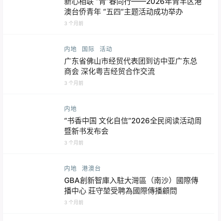
新心相联 “青”春同行——2026年青羊区港
澳台侨青年 “五四”主题活动成功举办
3 个月前
内地
国际
活动
广东省佛山市经贸代表团到访中亚广东总
商会 深化粤吉经贸合作交流
3 个月前
内地
“书香中国 文化自信”2026全民阅读活动周
暨新书发布会
3 个月前
内地
港澳台
GBA創新智庫入駐大灣區（南沙）國際傳
播中心 莊守堃受聘為國際傳播顧問
3 个月前