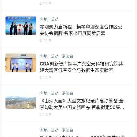
2 个月前
内地
活动
琴澳聚力启新程｜横琴粤澳深度合作区公
关协会揭牌 名家书画展同步启幕
2 个月前
内地
活动
港澳台
GBA创新智库携手广东空天科技研究院共
建大湾区低空安全与数据生态实验室
3 个月前
内地
活动
港澳台
《山河入画》大型文旅纪录片启动筹备 全
景勾勒大美中国文旅画卷 首季拟定50集覆
盖全国34个省级行政区 登陆海内外主流平
3 个月前
台全球传播
内地
活动
港澳台