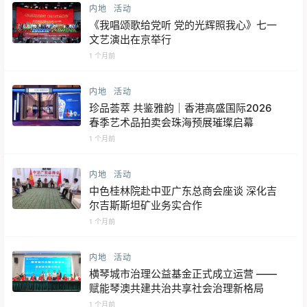
内地
活动
《我唱颂歌给党听 党的光辉照我心》七一
文艺演出在京举行
1 个月前
内地
活动
珍品荟萃 共鉴雅韵｜香港高盛国际2026
春季艺术品拍卖会珠海预展璀璨启幕
1 个月前
内地
活动
中色桂林院赴中亚广东总商会座谈 深化吉
尔吉斯斯坦矿业务实合作
1 个月前
内地
活动
横琴城市治理公益基金正式成立运营 ——
赋能琴澳共建共治共享社会治理新格局
1 个月前