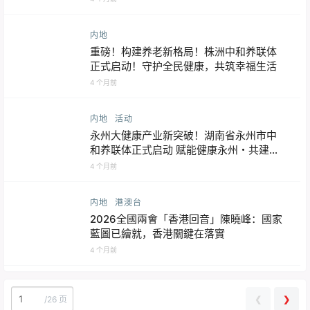
内地
重磅！构建养老新格局！株洲中和养联体
正式启动！守护全民健康，共筑幸福生活
4 个月前
内地
活动
永州大健康产业新突破！湖南省永州市中
和养联体正式启动 赋能健康永州・共建普
惠康养
4 个月前
内地
港澳台
2026全國兩會「香港回音」陳曉峰：國家
藍圖已繪就，香港關鍵在落實
4 个月前
❮
❯
/
26 页