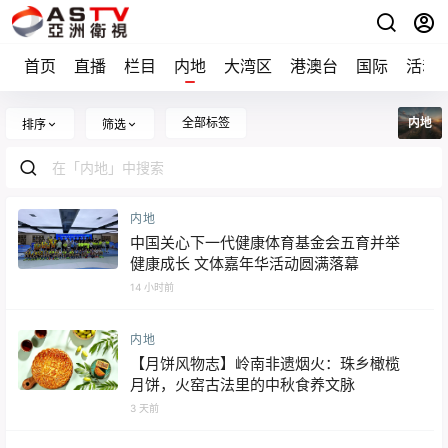
首页
直播
栏目
内地
大湾区
港澳台
国际
活动
全部标签
内地
排序
筛选
内地
中国关心下一代健康体育基金会五育并举
健康成长 文体嘉年华活动圆满落幕
14 小时前
内地
【月饼风物志】岭南非遗烟火：珠乡橄榄
月饼，火窑古法里的中秋食养文脉
3 天前