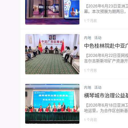
【2026年6月23日
幕。本次预展为期两日，
本次预展藏品阵容豪华、
1 个月前
内地
活动
中色桂林院赴中亚
【2026年6月22日亚
吉尔吉斯斯坦矿产资源开
广泛共识。 李天涛对中
1 个月前
内地
活动
横琴城市治理公益
【2026年6月18日
地运营，为合作区创新基
位、澳门社团、爱心企业
1 个月前