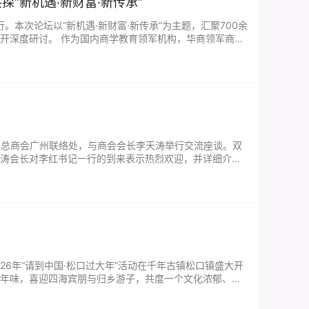
探“新机遇·新财富·新传承”
。本次论坛以“新机遇·新财富·新传承”为主题，汇聚700余
开深度研讨。 作为国内商学教育领军机构，华商领军商学
论坛30余场，邀…...
广东总商会广州联络处，与商会会长李天涛举行交流座谈。双
天涛会长对李红书记一行的到来表示热烈欢迎，并详细介绍
境、投资政策及市场需求。他指…...
026年“请到中国·松口过大年”活动在千年古镇松口镇盛大开
年味，喜迎四海宾朋与归乡游子，共度一个文化浓郁、热
年建镇史，是客家人…...