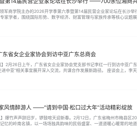
季暨第14届民营企业家论坛在长沙举行 ——700余位湘商共
商领军商学院主办的2026开学季第六季暨第14届民营企业家论坛在长沙举行
专家学者，围绕国际形势、数字经济、财富管理与家族传承等核心议题展
在全国设立多个分院，累计服务企业家学员超过15万人，成功举办大型企业家
广东省女企业家协会到访中亚广东总商会
亚视讯】2月26日上午，广东省女企业家协会党支部书记李红一行到访中亚
走进中亚”相关事宜展开深入交流，共谋合作发展新路径。 座谈会上，李
、乌兹别克斯坦、吉尔吉斯斯坦、塔吉克斯坦、土库曼斯坦）当前的营商环
家风情醉游人 ——“请到中国·松口过大年”活动精彩绽放
视讯】爆竹声声辞旧岁，锣鼓喧天迎新春。2月12日，广东省梅州市梅县区2
记忆的岭南名镇，以一场场独具韵味的民俗盛宴、一道道暖心暖胃的地道
镇，素有“自古松口不认州”之誉。作为岭南四大古镇之一，她拥有逾1200