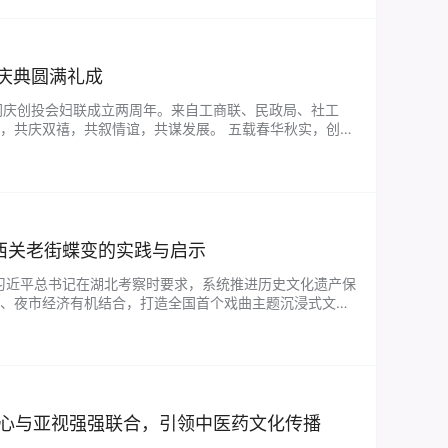
年庆典圆满礼成
同庆创投会妇联成立两周年。来自工商联、民政局、社工
，共庆双禧，共叙情谊，共谋发展。 五载春华秋实，创投
庆典，既是对过往奋斗的深情回望，更是向…...
600年西关老街蝶变的实践与启示
，习近平总书记在湖北考察时要求，系统推进历史文化遗产保
、夜市经济有机结合，打造全国首个戏曲主题沉浸式文旅
色商业街、荆楚“城市客厅”，…...
中心与亚视强强联合，引领中医药文化传播