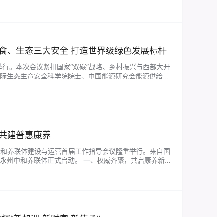
佛山市政企代表团的到访致以诚挚问…...
食、生态三大安全 打造世界级绿色发展标杆
举行。本次会议紧扣国家“双碳”战略、乡村振兴与西部大开
际生态生命安全科学院院士、中国能源研究会能源供给与
中国石油化工集团原董事长傅成玉…...
共建普惠康养
市中和养联体建设与运营首届工作指导会议隆重举行。来自国
永州中和养联体正式启动。 一、权威齐聚，共启康养新征
健康工作委员会、中国中药协…...