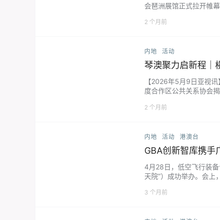
会琶洲展馆正式拉开帷幕
机、开展文化交流的核心
2 个月前
内地
活动
琴澳聚力启新程｜
【2026年5月9日亚
度合作区公共关系协会揭
通三重意义，既是横琴完
2 个月前
内地
活动
港澳台
GBA创新智库携
4月28日，低空飞行装
天院”）成功举办。会上
次签约落地，标志着粤港
3 个月前