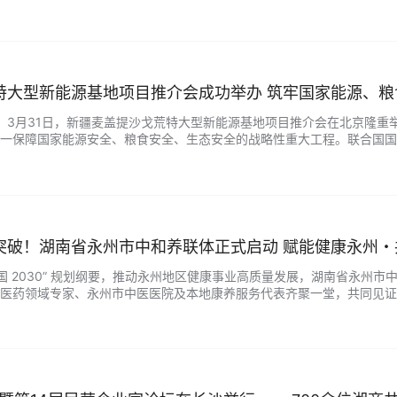
互联互通展开深入洽谈。 座谈会上，李天涛会长首先代表商会致欢迎辞，对
特大型新能源基地项目推介会成功举办 筑牢国家能源、粮
视讯】3月31日，新疆麦盖提沙戈荒特大型新能源基地项目推介会在北京隆重
一保障国家能源安全、粮食安全、生态安全的战略性重大工程。联合国国
雄，中国产业海外发展协会副秘书长张红，中国能源研究会副秘书长王凡，
突破！湖南省永州市中和养联体正式启动 赋能健康永州・
中国 2030” 规划纲要，推动永州地区健康事业高质量发展，湖南省永州
医药领域专家、永州市中医医院及本地康养服务代表齐聚一堂，共同见证
业性强，中和亚健康服务中心、长沙马王堆文化艺术研究院、中华慈善总会大