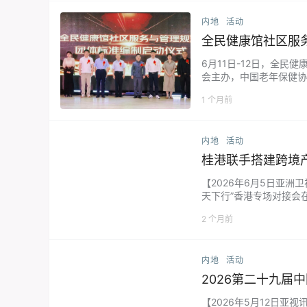
内地
活动
全民健康馆社区服
6月11日-12日，全
会主办，中国老年保健协
共话社区健康服务标准化
1 个月前
内地
活动
桂港联手搭建跨境产
【2026年6月5日亚
天下行”香港专场对接会
上的瓶颈，打通“广西资源
2 个月前
内地
活动
2026第二十九届
【2026年5月12日