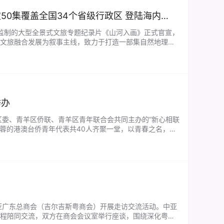
业监制的大型全景式文旅专题纪录片《山河入画》正式官宣，
文旅融合发展为叙事主线，致力于打造一部集自然地理风
域传播。 据项目组介绍，《山河入…...
举办
区委、青羊区侨联、青羊区青年联合会共同主办的“新心相联
及在蓉的港澳台侨青年代表共40人齐聚一堂，以青春之名，赴
次活动的核心环…...
中亚广东总商会（吉尔吉斯粤商会）开展走访交流活动。中亚
程陪同交流，双方在商会会议室举行座谈，围绕深化粤吉