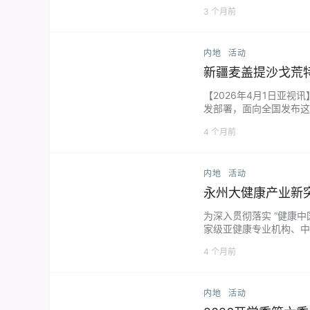
两地经贸合作、推动产业
3 个月前
内地
活动
新疆麦盖提沙戈荒
【2026年4月1日亚
发部署，面向全国发布这
绿色消费专委会主任毕亚
4 个月前
内地
活动
永州大健康产业新
为深入贯彻落实 “健康
家级亚健康专业机构、中
程 本次会议规格高、专
4 个月前
内地
活动