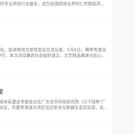
的专业烘焙行业盛会，成为全国烘焙业界同仁挖掘投资商
度关注与热切期待。 展会现…...
代化，促进两地文旅常态化交流互鉴，5月8日，横琴粤澳深
举行。本次活动兼具社会组织成立、文艺精品展演与民心相
会，为琴澳深度融合发展注入全新…...
室
准体系建设专题会议在广东空天科技研究院（以下简称“广
合作协议，共建粤港澳大湾区低空安全与数据生态实验室。此
键性落地步伐，为湾区低空经济…...