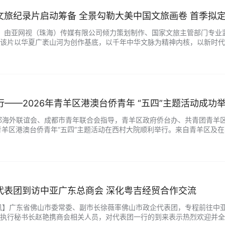
备 全景勾勒大美中国文旅画卷 首季拟定50集覆盖全国34个省级行政区 登陆海内外
视讯】由亚网视（珠海）传媒有限公司倾力策划制作、国家文旅主管部门专
该片以华夏广袤山河为创作基底，以千年中华文脉为精神内核，以新时代
产业发展、时代发展成就于一体的国家级精品纪实作品，助力中国文旅文化全
同行——2026年青羊区港澳台侨青年 “五四”主题活动成功
由成都海外联谊会、成都市青年联合会指导，青羊区政府侨台办、共青团青羊
26年青羊区港澳台侨青年“五四”主题活动在西村大院顺利举行。来自青羊区
风采 携手同行促融合 活动在充满青春气息的西村大院健康步道拉开帷幕。本
代表团到访中亚广东总商会 深化粤吉经贸合作交流
亚视讯】广东省佛山市委常委、副市长徐薇率佛山市政企代表团，专程前往
执行秘书长赵艳携商会相关人员，对代表团一行的到来表示热烈欢迎并全