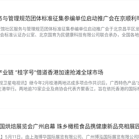
务与管理规范团体标准征集参编单位启动推广会在京顺利
民健康馆社区服务与管理规范团体标准征集参编单位启动推广会于北京昌平
会标准认证办公室、北京国育为民健康科技有限公司联合承办，全国各地
建设新篇章。 会议正式拉开帷幕，中国老年保健协会监事、常务副秘书长、
业链 “桂字号”借道香港加速抢滩全球市场
洲卫视卫星电视讯】继今年2月桂港两地达成多项合作共识后，广西特色产品“
在港举行。两地逾70家企业及商协会代表齐聚香江，旨在依托香港的国
+香港平台+东盟市场”的跨境产业链。 搭建国际平台，擦亮“桂字号”金字招
中国烘焙展览会广州启幕 珠乡橄榄食品携健康新品亮相展
亚视讯】5月11日，由上海博华国际展览有限公司、广州博泓国际展览有限公