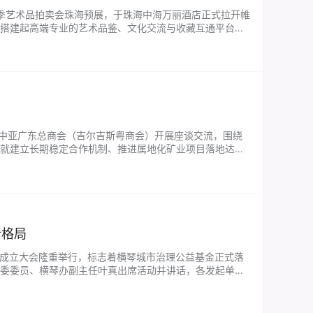
6春季艺术品拍卖会珠海预展，于珠海中海万丽酒店正式拉开帷
搭建起高端专业的艺术品鉴、文化交流与收藏互通平台。
器型端庄规整、釉色温润雅致…...
带队赴中亚广东总商会（吉尔吉斯粤商会）开展座谈交流，围绕
就建立长期稳定合作机制、推进属地化矿业项目落地达成
政策、投资环境以及商会在跨…...
新格局
基金成立大会隆重举行，标志着横琴城市治理公益基金正式落
委委员、横琴办副主任叶真出席活动并讲话，各发起单
公益基金，是横琴深合区优化基层…...