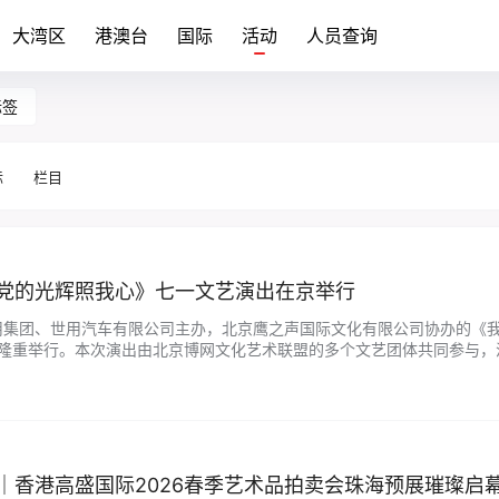
大湾区
港澳台
国际
活动
人员查询
标签
际
栏目
 党的光辉照我心》七一文艺演出在京举行
由世用集团、世用汽车有限公司主办，北京鹰之声国际文化有限公司协办的《
京隆重举行。本次演出由北京博网文化艺术联盟的多个文艺团体共同参与
张闻、李静担任主持人。 演出在热烈的掌声中拉开帷幕。整台演出以“忆往昔
｜香港高盛国际2026春季艺术品拍卖会珠海预展璀璨启