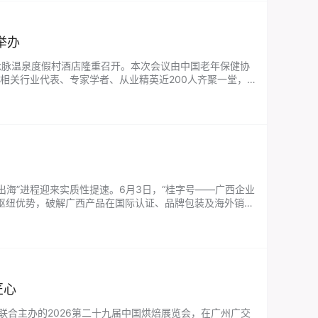
举办
区龙脉温泉度假村酒店隆重召开。本次会议由中国老年保健协
相关行业代表、专家学者、从业精英近200人齐聚一堂，
标准办主任郑浩彬率先登台致辞。…...
出海”进程迎来实质性提速。6月3日，“桂字号——广西企业
际枢纽优势，破解广西产品在国际认证、品牌包装及海外销售
牌 广西拥有得天…...
匠心
司联合主办的2026第二十九届中国烘焙展览会，在广州广交