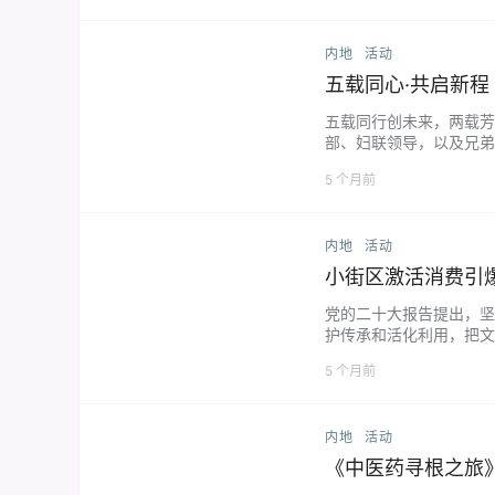
内地
活动
五载同心·共启新程
五载同行创未来，两载芳
部、妇联领导，以及兄弟
会扎根孝感，与会员企业
5 个月前
内地
活动
党的二十大报告提出，坚
护传承和活化利用，把文
街区--武陵不夜城，带动
5 个月前
内地
活动
《中医药寻根之旅