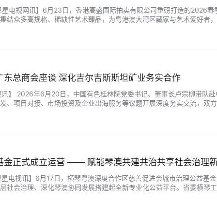
亚洲卫星电视网讯】6月23日，香港高盛国际拍卖有限公司重磅打造的202
集结众多高规格、稀缺性艺术臻品，为粤港澳大湾区藏家与艺术爱好者，
品类精优，重点甄选汝窑、官窑、哥窑等宋代名窑传世瓷器精品。展出古瓷
广东总商会座谈 深化吉尔吉斯斯坦矿业务实合作
网视讯】 2026年6月20日，中国有色桂林院党委书记、董事长卢宗柳
发、项目对接、市场投资及企业出海服务等议题开展深度务实交流，双方
色桂林院考察团到访表示欢迎，系统介绍了吉尔吉斯斯坦矿业资源禀赋、产业
基金正式成立运营 —— 赋能琴澳共建共治共享社会治理
亚洲卫星电视讯】6月17日，横琴粤澳深度合作区慈善促进会城市治理公益
层社会治理、深化琴澳协同发展搭建起全新专业化公益平台。省委横琴工
及社会组织代表参会。 省横琴办政法工作处处长 赵振武 设立横琴城市治理