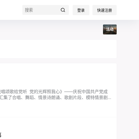
登录
快速注册
活动
我唱颂歌给党听 党的光辉照我心》——庆祝中国共产党成
，汇集了合唱、舞蹈、情景诗朗诵、歌剧片段、模特情景剧
·信仰传承”和“看今朝·…...
幕