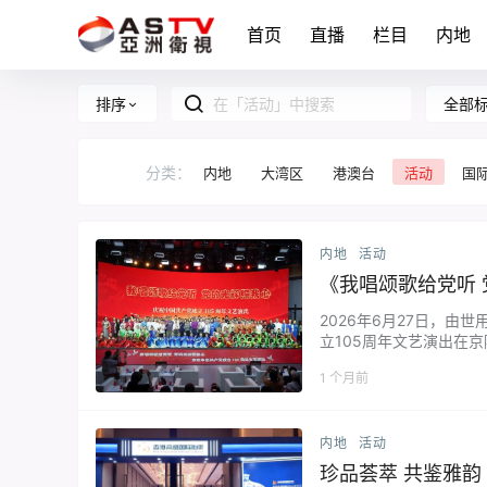
首页
直播
栏目
内地
全部
排序
分类：
内地
大湾区
港澳台
活动
国
内地
活动
《我唱颂歌给党听
2026年6月27日，
立105周年文艺演出在
等多种艺术形式。付艳晖、
1 个月前
内地
活动
珍品荟萃 共鉴雅韵