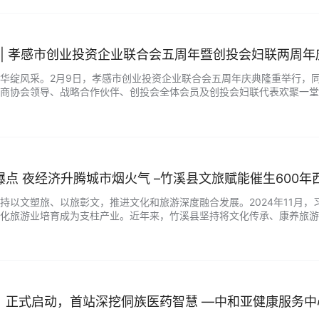
 | 孝感市创业投资企业联合会五周年暨创投会妇联两周
华绽风采。2月9日，孝感市创业投资企业联合会五周年庆典隆重举行，
商协会领导、战略合作伙伴、创投会全体会员及创投会妇联代表欢聚一堂
风雨同舟；两载巾帼芳华，创投会妇联凝聚女性力量，展现别样风采。此次
小街区激活消费引爆点 夜经济升腾城市烟火气 –竹溪县文旅赋能催生
持以文塑旅、以旅彰文，推进文化和旅游深度融合发展。2024年11月
化旅游业培育成为支柱产业。近年来，竹溪县坚持将文化传承、康养旅游
就业3500余人，七上央视，获评湖北省夜间消费集聚区、旅游休闲街区、特
》正式启动，首站深挖侗族医药智慧 —中和亚健康服务