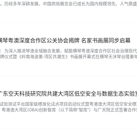
。历经多年深耕发展，中国烘焙展览会已成长为国内规模领先、人气鼎盛
平台，备受国内烘焙从业者，尤其是华南地区及东南亚地区烘焙行业人士的高
横琴粤澳深度合作区公关协会揭牌 名家书画展同步启幕
视讯】 为深入推进琴澳全域融合发展，赋能横琴粤澳深度合作区社会治理现
牌仪式暨《岭南海波墨·湾区共潮生》书画展开幕式在横琴天沐琴台隆重
善社会治理格局的标志性事件，也是岭南文脉与湾区精神相融共生的文化盛
手广东空天科技研究院共建大湾区低空安全与数据生态实验
备试验测试平台国家级標准化试点项目启动仪式暨粤港澳大湾区低空安全標
，粤港澳大湾区(GBA)创新智库（以下简称“智库”）与广天院正式签署
澳大湾区在低空经济標准化建设、空域数据治理、产业生态搭建领域迈出关