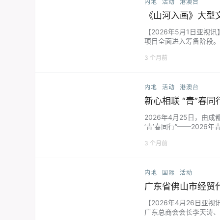
内地
活动
港澳台
《山河入画》大型文旅纪录片启动筹
主流平台全球传播
【2026年5月1日亚
项目全面进入筹备阶段。
貌、历史人文底蕴、文旅
3 个月前
内地
活动
港澳台
新心相联 “青”春
2026年4月25日，
‘青’春同行”——20
时代之约。 徒步闯关展
3 个月前
内地
国际
活动
广东省佛山市经贸
【2026年4月26日
广东总商会会长李天涛、