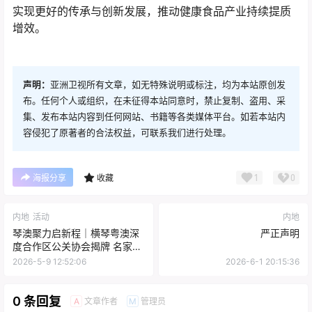
实现更好的传承与创新发展，推动健康食品产业持续提质
增效。
声明：
亚洲卫视所有文章，如无特殊说明或标注，均为本站原创发
布。任何个人或组织，在未征得本站同意时，禁止复制、盗用、采
集、发布本站内容到任何网站、书籍等各类媒体平台。如若本站内
容侵犯了原著者的合法权益，可联系我们进行处理。
1
0
海报分享
收藏
内地
活动
内地
琴澳聚力启新程｜横琴粤澳深
严正声明
度合作区公关协会揭牌 名家书
画展同步启幕
2026-5-9 12:52:06
2026-6-1 20:15:36
0 条回复
文章作者
管理员
A
M