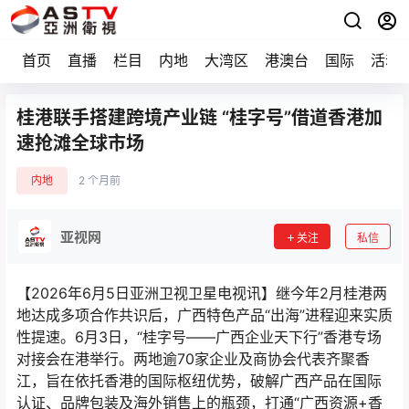
首页
直播
栏目
内地
大湾区
港澳台
国际
活动
桂港联手搭建跨境产业链 “桂字号”借道香港加
速抢滩全球市场
内地
2 个月前
亚视网
关注
私信
【2026年6月5日亚洲卫视卫星电视讯】继今年2月桂港两
地达成多项合作共识后，广西特色产品“出海”进程迎来实质
性提速。6月3日，“桂字号——广西企业天下行”香港专场
对接会在港举行。两地逾70家企业及商协会代表齐聚香
江，旨在依托香港的国际枢纽优势，破解广西产品在国际
认证、品牌包装及海外销售上的瓶颈，打通“广西资源+香