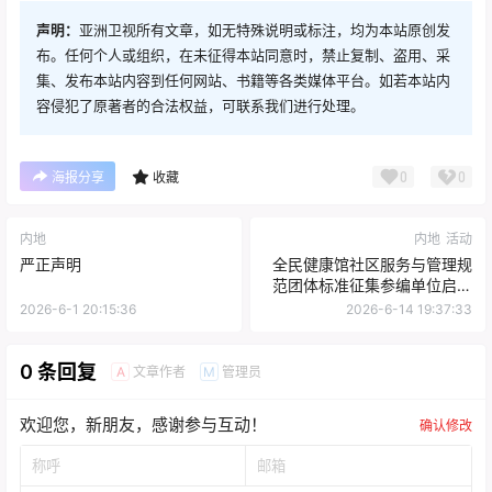
声明：
亚洲卫视所有文章，如无特殊说明或标注，均为本站原创发
布。任何个人或组织，在未征得本站同意时，禁止复制、盗用、采
集、发布本站内容到任何网站、书籍等各类媒体平台。如若本站内
容侵犯了原著者的合法权益，可联系我们进行处理。
0
0
海报分享
收藏
内地
内地
活动
严正声明
全民健康馆社区服务与管理规
范团体标准征集参编单位启动
推广会在京顺利举办
2026-6-1 20:15:36
2026-6-14 19:37:33
0 条回复
文章作者
管理员
A
M
欢迎您，新朋友，感谢参与互动！
确认修改