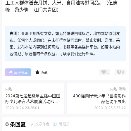
卫工人群体送去月饼、大米、食用油等慰问品。（伍志
峰 黎少驹 江门共青团）
声明：
亚洲卫视所有文章，如无特殊说明或标注，均为本站原创发
布。任何个人或组织，在未征得本站同意时，禁止复制、盗用、采
集、发布本站内容到任何网站、书籍等各类媒体平台。如若本站内
容侵犯了原著者的合法权益，可联系我们进行处理。
0
0
海报分享
收藏
内地
内地
活动
2024第七届超级星主播中国囯
400幅两岸青少年书画摄影作
际少儿语言艺术展演活动即将
品在沈阳展出
开始
2023-9-24 23:25:01
2023-9-25 8:57:42
0 条回复
文章作者
管理员
A
M