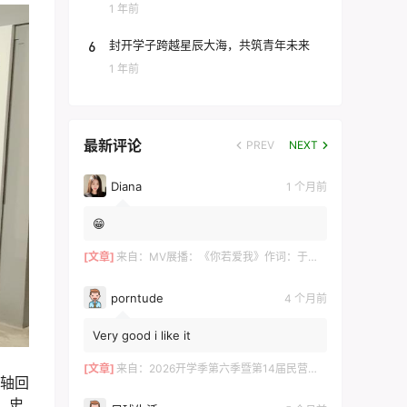
团
1 年前
6
封开学子跨越星辰大海，共筑青年未来
1 年前
最新评论
PREV
NEXT
Diana
1 个月前
😁
[文章]
来自：
MV展播：《你若爱我》作词：于术芹 作曲：高明军 演唱：于萌萌
porntude
4 个月前
Very good i like it
[文章]
来自：
2026开学季第六季暨第14届民营企业家论坛在长沙举行 ——700余位湘商共探“新机遇·新财富·新传承”
为轴回
、史