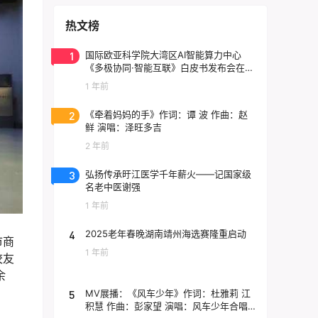
热文榜
1
国际欧亚科学院大湾区AI智能算力中心
《多极协同·智能互联》白皮书发布会在东
莞云计算中心举行
1 年前
2
《牵着妈妈的手》作词：谭 波 作曲：赵
鲜 演唱：泽旺多吉
2 年前
3
弘扬传承旴江医学千年薪火——记国家级
名老中医谢强
1 年前
4
2025老年春晚湖南靖州海选赛隆重启动
市商
1 年前
校友
余
5
MV展播：《风车少年》作词：杜雅莉 江
积慧 作曲：彭家望 演唱：风车少年合唱