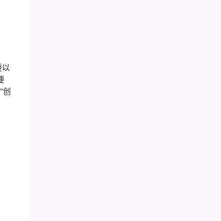
授以
要
“创