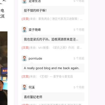
足球生活
5 个月前
广
、电
挺不错的样子嘛！
尤其
[文章]
来自：
聚焦两会 | 港区代表冼汉迪献策：科技+文旅融合，绘就高质量发展新图景
梁子晓峰
5 个月前
我也是梁氏的子孙。追根溯源原来是泾
川！！！去年有贵州那边的梁姓邀请我。我
感觉是一个旁枝。泾川倒是...
[文章]
来自：
MV展播：《梁氏之歌》作词：梁自然 梁敬岩 梁菊友 作曲：李红俊 梁敬岩 演唱：郝立勇
porntude
5 个月前
A really good blog and me back again.
[文章]
来自：
《艺魂》— 墨学泰斗姜宝昌
何溪
5 个月前
喜欢馨妃老师