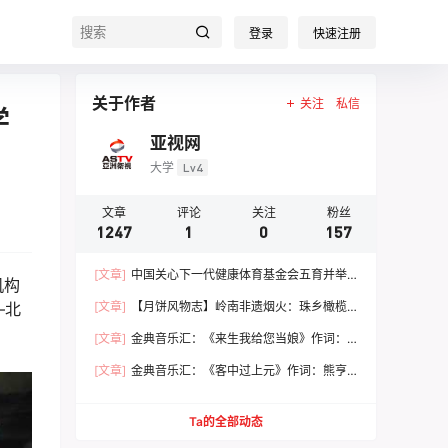
登录
快速注册
关于作者
关注
私信
学
亚视网
大学
Lv4
文章
评论
关注
粉丝
1247
1
0
157
[文章]
中国关心下一代健康体育基金会五育并举
机构
健康成长 文体嘉年华活动圆满落幕
—北
[文章]
【月饼风物志】岭南非遗烟火：珠乡橄榄
月饼，火窑古法里的中秋食养文脉
[文章]
金典音乐汇：《来生我给您当娘》作词：
范 统 作曲：朱志远 演唱：崔来宾
[文章]
金典音乐汇：《客中过上元》作词：熊亨
瀚 作曲：黄 亨 演唱：徐 春
Ta的全部动态