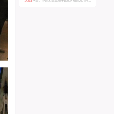
[文章]
来自：
小街区激活消费引爆点 夜经济升腾城市烟火气 –竹溪县文旅赋能催生600年西关老街蝶变的实践与启示