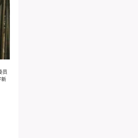
委员
字新