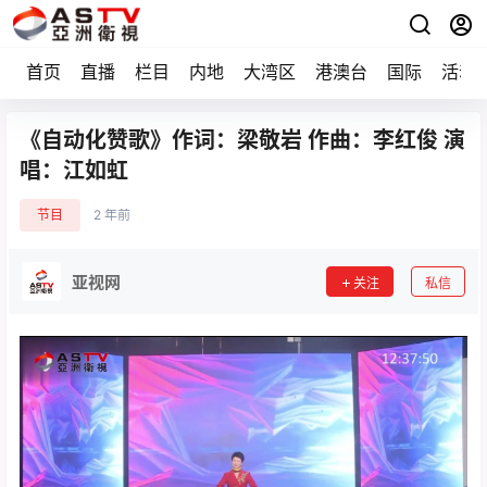
首页
直播
栏目
内地
大湾区
港澳台
国际
活动
《自动化赞歌》作词：梁敬岩 作曲：李红俊 演
唱：江如虹
节目
2 年前
亚视网
关注
私信