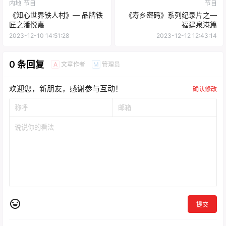
内地
节目
节目
《知心世界铁人村》— 品牌铁
《寿乡密码》系列纪录片之—
匠之潘悦嘉
福建泉港篇
2023-12-10 14:51:28
2023-12-12 12:43:14
0 条回复
文章作者
管理员
A
M
欢迎您，新朋友，感谢参与互动！
确认修改
提交