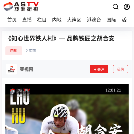
首页
直播
栏目
内地
大湾区
港澳台
国际
活动
《知心世界铁人村》— 品牌铁匠之胡合安
内地
2 年前
亚视网
关注
私信