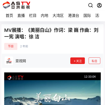
首页
直播
栏目
内地
大湾区
港澳台
国际
活动
MV展播：《美丽白山》作词：梁 巍 作曲：刘
一宪 演唱：徐 洁
节目
2 年前
亚视网
关注
私信