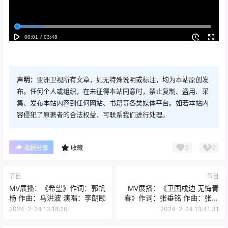
声明：
亚洲卫视所有文章，如无特殊说明或标注，均为本站原创发
布。任何个人或组织，在未征得本站同意时，禁止复制、盗用、采
集、发布本站内容到任何网站、书籍等各类媒体平台。如若本站内
容侵犯了原著者的合法权益，可联系我们进行处理。
0
0
海报分享
收藏
节目
节目
MV展播：《希望》作词：郭帆
MV展播：《卫国戍边 无悔青
杨 作曲：马洪波 演唱：李朗颐
春》作词：张垂铭 作曲：张垂
铭 演唱：乔 军
2024-2-24 13:18:20
2024-2-24 13:41:31