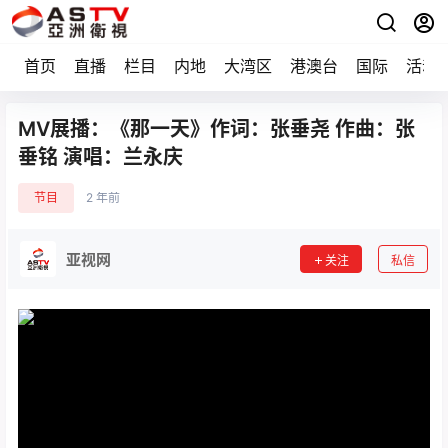
首页
直播
栏目
内地
大湾区
港澳台
国际
活动
MV展播：《那一天》作词：张垂尧 作曲：张
垂铭 演唱：兰永庆
节目
2 年前
亚视网
关注
私信