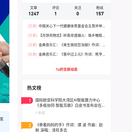
文章
评论
关注
粉丝
1247
1
0
157
[文章]
中国关心下一代健康体育基金会五育并举
健康成长 文体嘉年华活动圆满落幕
[文章]
【月饼风物志】岭南非遗烟火：珠乡橄榄
月饼，火窑古法里的中秋食养文脉
[文章]
金典音乐汇：《来生我给您当娘》作词：
范 统 作曲：朱志远 演唱：崔来宾
[文章]
金典音乐汇：《客中过上元》作词：熊亨
瀚 作曲：黄 亨 演唱：徐 春
Ta的全部动态
热文榜
1
国际欧亚科学院大湾区AI智能算力中心
《多极协同·智能互联》白皮书发布会在东
莞云计算中心举行
1 年前
发
2
《牵着妈妈的手》作词：谭 波 作曲：赵
鲜 演唱：泽旺多吉