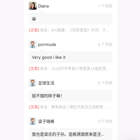
Diana
1 个月前
😁
[文章]
来自：
MV展播：《你若爱我》作词：于术芹 作曲：高明军 演唱：于萌萌
porntude
4 个月前
Very good i like it
[文章]
来自：
2026开学季第六季暨第14届民营企业家论坛在长沙举行 ——700余位湘商共探“新机遇·新财富·新传承”
足球生活
5 个月前
挺不错的样子嘛！
[文章]
来自：
聚焦两会 | 港区代表冼汉迪献策：科技+文旅融合，绘就高质量发展新图景
梁子晓峰
5 个月前
我也是梁氏的子孙。追根溯源原来是泾
川！！！去年有贵州那边的梁姓邀请我。我