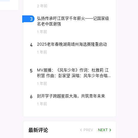
2 年前
3
弘扬传承旴江医学千年薪火——记国家级
名老中医谢强
1 年前
4
2025老年春晚湖南靖州海选赛隆重启动
1 年前
5
MV展播：《风车少年》作词：杜雅莉 江
积慧 作曲：彭家望 演唱：风车少年合唱
团
1 年前
6
封开学子跨越星辰大海，共筑青年未来
1 年前
最新评论
PREV
NEXT