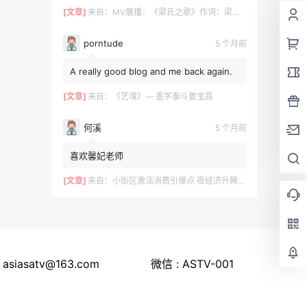
感觉是一个旁枝。泾川倒是...
[文章]
来自：
MV展播：《梁氏之歌》作词：梁自然 梁敬岩 梁菊友 作曲：李红俊 梁敬岩 演唱：郝立勇
porntude
5 个月前
A really good blog and me back again.
[文章]
来自：
《艺魂》— 墨学泰斗姜宝昌
何溪
5 个月前
喜欢馨妃老师
[文章]
来自：
小街区激活消费引爆点 夜经济升腾城市烟火气 –竹溪县文旅赋能催生600年西关老街蝶变的实践与启示
 asiasatv@163.com
微信 : ASTV-001