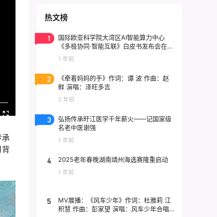
热文榜
1
国际欧亚科学院大湾区AI智能算力中心
《多极协同·智能互联》白皮书发布会在东
莞云计算中心举行
1 年前
2
《牵着妈妈的手》作词：谭 波 作曲：赵
鲜 演唱：泽旺多吉
2 年前
3
弘扬传承旴江医学千年薪火——记国家级
名老中医谢强
传承
1 年前
日背
4
2025老年春晚湖南靖州海选赛隆重启动
1 年前
5
MV展播：《风车少年》作词：杜雅莉 江
积慧 作曲：彭家望 演唱：风车少年合唱