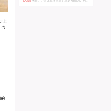
[文章]
来自：
小街区激活消费引爆点 夜经济升腾城市烟火气 –竹溪县文旅赋能催生600年西关老街蝶变的实践与启示
走上
，也