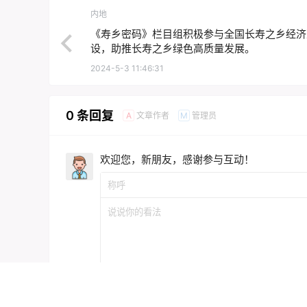
《新闻小主播》愿与广大青少年朋友们一起，共
奋斗！
声明：
亚洲卫视所有文章，如无特殊说明或标注，均为本
布本站内容到任何网站、书籍等各类媒体平台。如若本站
内地
《寿乡密码》栏目组积极参与全国长寿之乡经济
设，助推长寿之乡绿色高质量发展。
2024-5-3 11:46:31