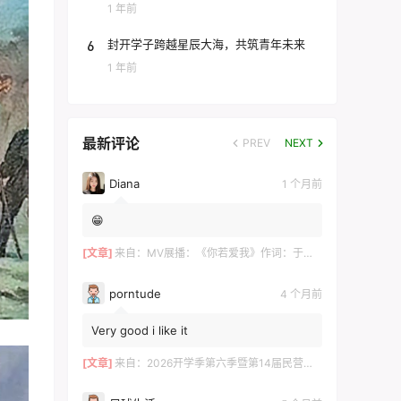
团
1 年前
6
封开学子跨越星辰大海，共筑青年未来
1 年前
最新评论
PREV
NEXT
Diana
1 个月前
😁
[文章]
来自：
MV展播：《你若爱我》作词：于术芹 作曲：高明军 演唱：于萌萌
porntude
4 个月前
Very good i like it
[文章]
来自：
2026开学季第六季暨第14届民营企业家论坛在长沙举行 ——700余位湘商共探“新机遇·新财富·新传承”