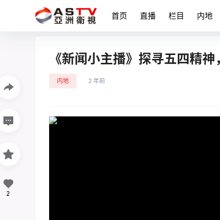
首页
直播
栏目
内地
《新闻小主播》探寻五四精神
内地
2 年前
2