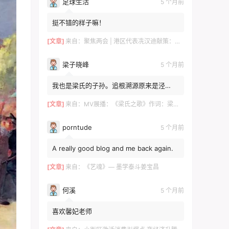
足球生活
5 个月前
挺不错的样子嘛！
[文章]
来自：
聚焦两会 | 港区代表冼汉迪献策：科技+文旅融合，绘就高质量发展新图景
梁子晓峰
5 个月前
我也是梁氏的子孙。追根溯源原来是泾
川！！！去年有贵州那边的梁姓邀请我。我
感觉是一个旁枝。泾川倒是...
[文章]
来自：
MV展播：《梁氏之歌》作词：梁自然 梁敬岩 梁菊友 作曲：李红俊 梁敬岩 演唱：郝立勇
porntude
5 个月前
A really good blog and me back again.
[文章]
来自：
《艺魂》— 墨学泰斗姜宝昌
何溪
5 个月前
喜欢馨妃老师