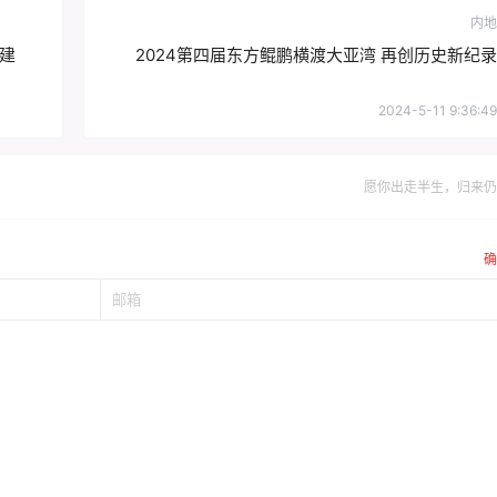
同书写新时代的青春篇章，为实现中华民族伟大复兴的中国梦而
站原创发布。任何个人或组织，在未征得本站同意时，禁止复制、盗用、采集、
内容侵犯了原著者的合法权益，可联系我们进行处理。
内地
建
2024第四届东方鲲鹏横渡大亚湾 再创历史新纪录
2024-5-11 9:36:49