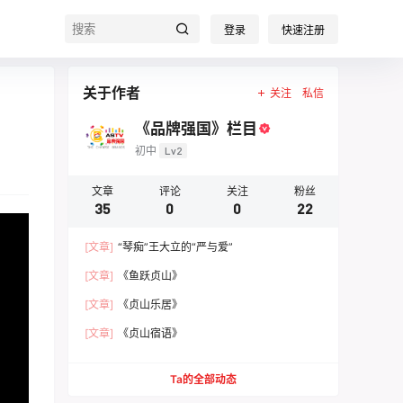
登录
快速注册
关于作者
关注
私信
《品牌强国》栏目
初中
Lv2
文章
评论
关注
粉丝
35
0
0
22
[文章]
“琴痴”王大立的“严与爱”
[文章]
《鱼跃贞山》
[文章]
《贞山乐居》
[文章]
《贞山宿语》
Ta的全部动态