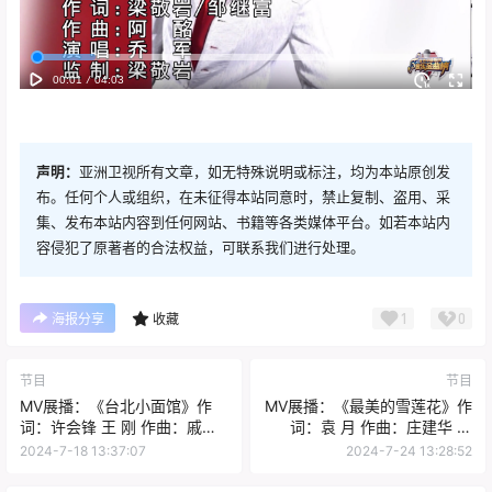
声明：
亚洲卫视所有文章，如无特殊说明或标注，均为本站原创发
布。任何个人或组织，在未征得本站同意时，禁止复制、盗用、采
集、发布本站内容到任何网站、书籍等各类媒体平台。如若本站内
容侵犯了原著者的合法权益，可联系我们进行处理。
1
0
海报分享
收藏
节目
节目
MV展播：《台北小面馆》作
MV展播：《最美的雪莲花》作
词：许会锋 王 刚 作曲：戚建
词：袁 月 作曲：庄建华 演
波 演唱：喻越越
唱：Mia
2024-7-18 13:37:07
2024-7-24 13:28:52