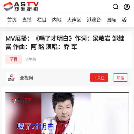
首页
直播
栏目
内地
大湾区
港澳台
国际
活动
MV展播：《喝了才明白》作词：梁敬岩 邹继
富 作曲：阿 酩 演唱：乔 军
节目
2 年前
亚视网
关注
私信