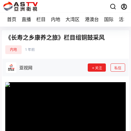
首页
直播
栏目
内地
大湾区
港澳台
国际
活动
《长寿之乡康养之旅》栏目组铜鼓采风
内地
1 年前
亚视网
关注
私信