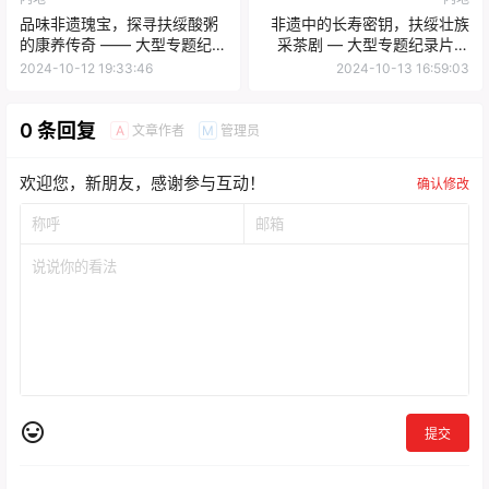
品味非遗瑰宝，探寻扶绥酸粥
非遗中的长寿密钥，扶绥壮族
的康养传奇 —— 大型专题纪录
采茶剧 — 大型专题纪录片《
片《长寿之乡康养之旅》精彩
长寿之乡 康养之旅 》精彩预告
2024-10-12 19:33:46
2024-10-13 16:59:03
预告（五）
（六）
0 条回复
文章作者
管理员
A
M
欢迎您，新朋友，感谢参与互动！
确认修改
提交