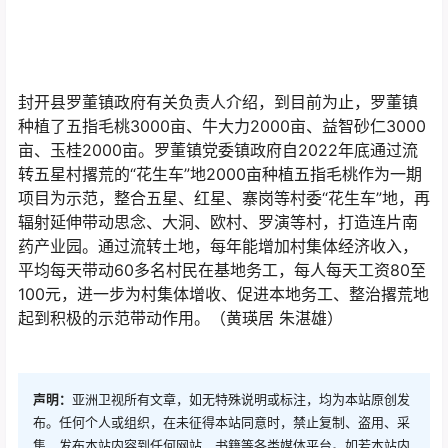
封开县罗董镇政府有关负责人介绍，到目前为止，罗董镇
种植了五指毛桃3000亩、牛大力2000亩、益智砂仁3000
亩、玉桂2000亩。罗董镇党委镇政府自2022年底通过流
转五星村撂荒的“花生车”地2000亩种植五指毛桃作为一期
项目为示范，整合五星、红星、寨岗等村委“花生车”地，再
辐射延伸带动思念、大洞、欧村、罗演等村，打造连片南
药产业园。通过流转土地，每年能增加村集体经济收入，
平均每天带动60多名村民在基地务工，每人每天工资80至
100元，进一步为村集体增收、促进本地务工、整治撂荒地
起到积极的示范带动作用。（黄瑛居 朱湛雄）
声明：
亚洲卫视所有文章，如无特殊说明或标注，均为本站原创发
布。任何个人或组织，在未征得本站同意时，禁止复制、盗用、采
集、发布本站内容到任何网站、书籍等各类媒体平台。如若本站内