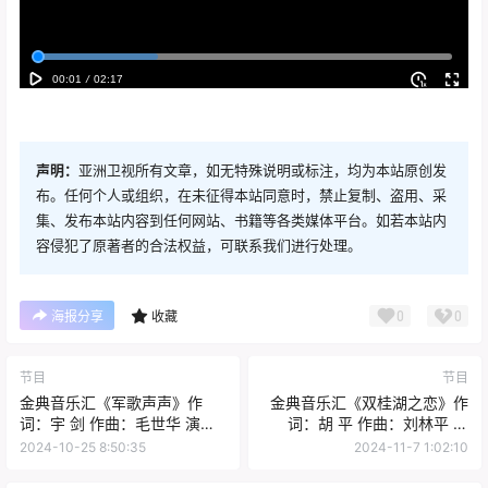
声明：
亚洲卫视所有文章，如无特殊说明或标注，均为本站原创发
布。任何个人或组织，在未征得本站同意时，禁止复制、盗用、采
集、发布本站内容到任何网站、书籍等各类媒体平台。如若本站内
容侵犯了原著者的合法权益，可联系我们进行处理。
0
0
海报分享
收藏
节目
节目
金典音乐汇《军歌声声》作
金典音乐汇《双桂湖之恋》作
词：宇 剑 作曲：毛世华 演
词：胡 平 作曲：刘林平 演
唱：梅立荣
唱：袁 冰
2024-10-25 8:50:35
2024-11-7 1:02:10