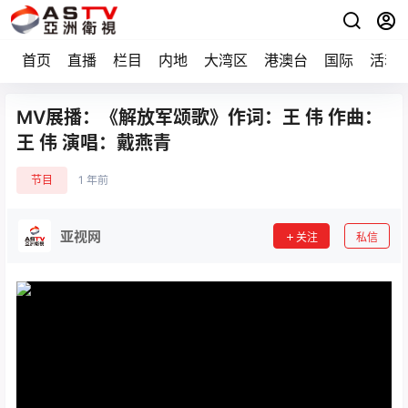
首页
直播
栏目
内地
大湾区
港澳台
国际
活动
MV展播：《解放军颂歌》作词：王 伟 作曲：
王 伟 演唱：戴燕青
节目
1 年前
亚视网
关注
私信