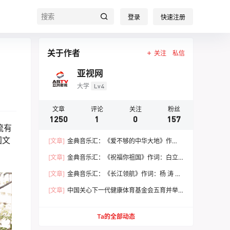
登录
快速注册
关于作者
关注
私信
亚视网
大学
Lv4
文章
评论
关注
粉丝
1250
1
0
157
流有
国文
[文章]
金典音乐汇：《爱不够的中华大地》作
词：江剑欧 作曲：张垂铭 演唱：梁鸣珈
[文章]
金典音乐汇：《祝福你祖国》作词：白立
平 作曲：哈 笑 演唱：魏艳霞
[文章]
金典音乐汇：《长江领航》作词：杨 涛 作
曲：杨 涛 演唱：杨 涛
[文章]
中国关心下一代健康体育基金会五育并举
健康成长 文体嘉年华活动圆满落幕
Ta的全部动态