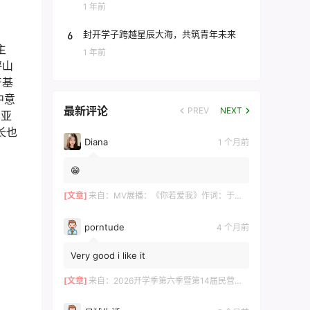
团
1 年前
6
封开学子跨越星辰大海，共筑青年未来
主
1 年前
坪山
产基
中意
最新评论
PREV
NEXT
 亚
书长也
Diana
1 个月前
😁
[文章]
来自：
MV展播：《你若爱我》作词：于术芹 作曲：高明军 演唱：于萌萌
porntude
4 个月前
Very good i like it
[文章]
来自：
2026开学季第六季暨第14届民营企业家论坛在长沙举行 ——700余位湘商共探“新机遇·新财富·新传承”