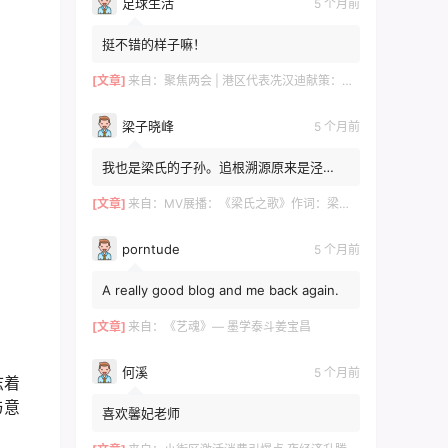
足球生活
5 个月前
挺不错的样子嘛！
[文章]
来自：
聚焦两会 | 港区代表冼汉迪献策：科技+文旅融合，绘就高质量发展新图景
梁子晓峰
5 个月前
我也是梁氏的子孙。追根溯源原来是泾
川！！！去年有贵州那边的梁姓邀请我。我
感觉是一个旁枝。泾川倒是...
[文章]
来自：
MV展播：《梁氏之歌》作词：梁自然 梁敬岩 梁菊友 作曲：李红俊 梁敬岩 演唱：郝立勇
porntude
5 个月前
A really good blog and me back again.
[文章]
来自：
《艺魂》— 墨学泰斗姜宝昌
何溪
5 个月前
志着
与意
喜欢馨妃老师