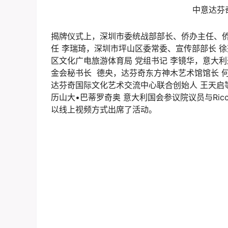
中意达芬
揭牌仪式上，深圳市委统战部部长、侨办主任、侨
任 李瑞琦，深圳市坪山区委常委、宣传部部长 
区文化广电旅游体育局 党组书记 李镜华，意大
金会秘书长 德央，达芬奇东方神木艺术馆馆长 何
达芬奇国际文化艺术交流中心联合创始人 王天启等多位领导
历山大•巴蒂罗奇奥 意大利国会参议院议员与Riccard
以线上视频方式出席了活动。