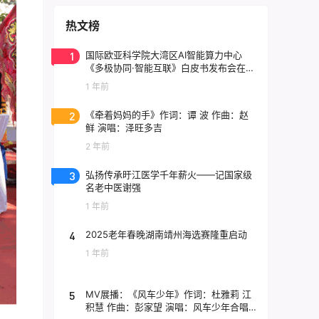
热文榜
1
国际欧亚科学院大湾区AI智能算力中心
《多极协同·智能互联》白皮书发布会在东
莞云计算中心举行
1 年前
2
《牵着妈妈的手》作词：谭 波 作曲：赵
鲜 演唱：泽旺多吉
2 年前
3
弘扬传承旴江医学千年薪火——记国家级
名老中医谢强
1 年前
4
2025老年春晚湖南靖州海选赛隆重启动
1 年前
5
MV展播：《风车少年》作词：杜雅莉 江
积慧 作曲：彭家望 演唱：风车少年合唱