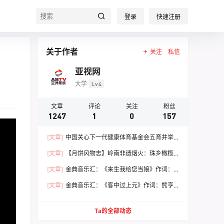
登录
快速注册
关于作者
关注
私信
亚视网
大学
Lv4
文章
评论
关注
粉丝
1247
1
0
157
[文章]
中国关心下一代健康体育基金会五育并举
健康成长 文体嘉年华活动圆满落幕
[文章]
【月饼风物志】岭南非遗烟火：珠乡橄榄
月饼，火窑古法里的中秋食养文脉
[文章]
金典音乐汇：《来生我给您当娘》作词：
范 统 作曲：朱志远 演唱：崔来宾
[文章]
金典音乐汇：《客中过上元》作词：熊亨
瀚 作曲：黄 亨 演唱：徐 春
Ta的全部动态