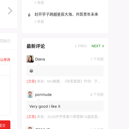
团
1 年前
6
封开学子跨越星辰大海，共筑青年未来
1 年前
罚自己
最新评论
PREV
NEXT
Diana
1 个月前
认修改
😁
[文章]
来自：
MV展播：《你若爱我》作词：于术芹 作曲：高明军 演唱：于萌萌
porntude
4 个月前
Very good i like it
[文章]
来自：
2026开学季第六季暨第14届民营企业家论坛在长沙举行 ——700余位湘商共探“新机遇·新财富·新传承”
提交