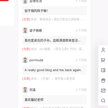
足球生活
5 个月前
挺不错的样子嘛！
[文章]
来自：
聚焦两会 | 港区代表冼汉迪献策：科技+文旅融合，绘就高质量发展新图景
梁子晓峰
5 个月前
我也是梁氏的子孙。追根溯源原来是泾
川！！！去年有贵州那边的梁姓邀请我。我
感觉是一个旁枝。泾川倒是...
[文章]
来自：
MV展播：《梁氏之歌》作词：梁自然 梁敬岩 梁菊友 作曲：李红俊 梁敬岩 演唱：郝立勇
porntude
5 个月前
A really good blog and me back again.
[文章]
来自：
《艺魂》— 墨学泰斗姜宝昌
何溪
5 个月前
喜欢馨妃老师