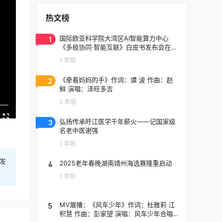
热文榜
1
国际欧亚科学院大湾区AI智能算力中心
《多极协同·智能互联》白皮书发布会在东
莞云计算中心举行
1 年前
2
《牵着妈妈的手》作词：谭 波 作曲：赵
鲜 演唱：泽旺多吉
2 年前
3
弘扬传承旴江医学千年薪火——记国家级
名老中医谢强
1 年前
发
4
2025老年春晚湖南靖州海选赛隆重启动
1 年前
5
MV展播：《风车少年》作词：杜雅莉 江
积慧 作曲：彭家望 演唱：风车少年合唱