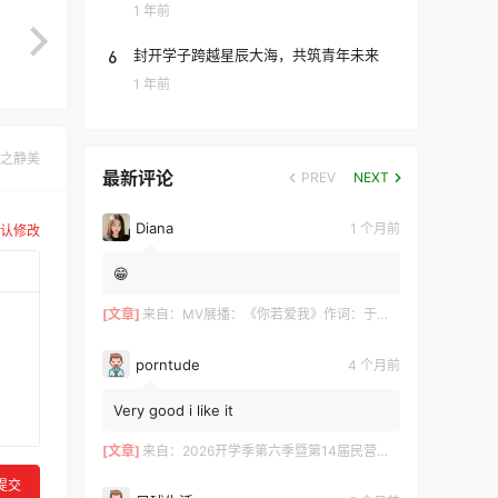
团
1 年前
6
封开学子跨越星辰大海，共筑青年未来
1 年前
之静美
最新评论
PREV
NEXT
Diana
1 个月前
认修改
😁
[文章]
来自：
MV展播：《你若爱我》作词：于术芹 作曲：高明军 演唱：于萌萌
porntude
4 个月前
Very good i like it
[文章]
来自：
2026开学季第六季暨第14届民营企业家论坛在长沙举行 ——700余位湘商共探“新机遇·新财富·新传承”
提交