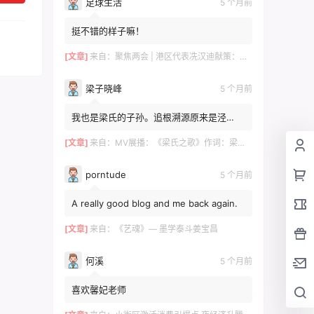
足球生活
5 个月前
挺不错的样子嘛！
[文章]
来自：
聚焦两会 | 港区代表冼汉迪献策：科技+文旅融合，绘就高质量发展新图景
梁子晓峰
5 个月前
我也是梁氏的子孙。追根溯源原来是泾
川！！！去年有贵州那边的梁姓邀请我。我
感觉是一个旁枝。泾川倒是...
[文章]
来自：
MV展播：《梁氏之歌》作词：梁自然 梁敬岩 梁菊友 作曲：李红俊 梁敬岩 演唱：郝立勇
porntude
5 个月前
A really good blog and me back again.
[文章]
来自：
《艺魂》— 墨学泰斗姜宝昌
何溪
5 个月前
喜欢馨妃老师