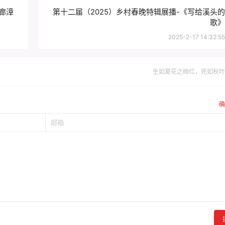
廊漳
第十二届（2025）乡村春晚特辑展播-《写给溪头的
歌》
2025-2-17 14:32:55
生如夏花之绚烂，死如秋叶
确