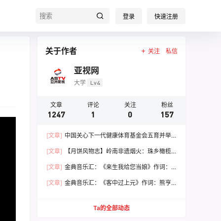
登录
快速注册
关于作者
关注
私信
亚视网
大学
Lv4
文章
评论
关注
粉丝
1247
1
0
157
[文章]
中国关心下一代健康体育基金会五育并举
健康成长 文体嘉年华活动圆满落幕
[文章]
【月饼风物志】岭南非遗烟火：珠乡橄榄
月饼，火窑古法里的中秋食养文脉
[文章]
金典音乐汇：《来生我给您当娘》作词：
范 统 作曲：朱志远 演唱：崔来宾
[文章]
金典音乐汇：《客中过上元》作词：熊亨
瀚 作曲：黄 亨 演唱：徐 春
Ta的全部动态