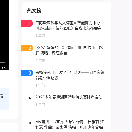
热文榜
1
国际欧亚科学院大湾区AI智能算力中心
《多极协同·智能互联》白皮书发布会在东
莞云计算中心举行
1 年前
2
《牵着妈妈的手》作词：谭 波 作曲：赵
鲜 演唱：泽旺多吉
2 年前
3
弘扬传承旴江医学千年薪火——记国家级
名老中医谢强
1 年前
发
4
2025老年春晚湖南靖州海选赛隆重启动
1 年前
5
MV展播：《风车少年》作词：杜雅莉 江
积慧 作曲：彭家望 演唱：风车少年合唱