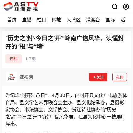
首页
直播
栏目
内地
大湾区
港澳台
国际
活动
“历史之‘封’·今日之‘开’”岭南广信风华，读懂封
开的“根”与“魂”
内地
1 年前
亚视网
关注
私信
为纪念“封开建邑日”，4月30日，由封开县文化广电旅游体
育局、县文学艺术界联合会主办，县文化馆承办，县摄影
家协会、书法协会、文学协会、贺江诗社协办的“历史
之‘封’·今日之‘开’”岭南广信风华展，在县文化中心一楼展厅
展出。