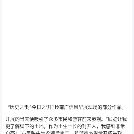
“历史之‘封’·今日之‘开’”岭南广信风华展现场的部分作品。
开展的当天便吸引了众多市民和游客前来参观。“展览让我
更了解脚下的土地，作为土生土长的封开人，我感到非常
自豪！”市民陈先生参观后表示，希望家乡继续开拓进取，