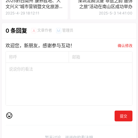
2025黔西南州“康养胜地、人
深圳龙腾汉唐“非遗之韵 服饰
文兴义”城市营销暨文化旅游招
之旅”活动在南山区成功举办
商推介会走进陕西西安
2025-4-29 18:12:11
2025-5-3 14:41:00
0 条回复
文章作者
管理员
A
M
欢迎您，新朋友，感谢参与互动！
确认修改
提交
暂无讨论，说说你的看法吧