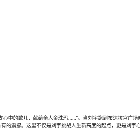
支心中的歌儿，献给亲人金珠玛……”。当刘宇跑到布达拉宫广场
未有的震撼。这里不仅是刘宇挑战人生新高度的起点，更是刘宇