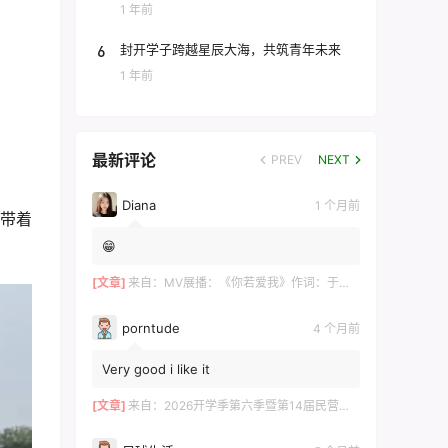
团
1 年前
6
封开学子跨越星辰大海，共筑青年未来
1 年前
最新评论
PREV
NEXT
Diana
1 个月前
中带着
😁
[文章]
来自：
MV展播：《你若爱我》作词：于术芹 作曲：高明军 演唱：于萌萌
porntude
4 个月前
Very good i like it
[文章]
来自：
2026开学季第六季暨第14届民营企业家论坛在长沙举行 ——700余位湘商共探“新机遇·新财富·新传承”