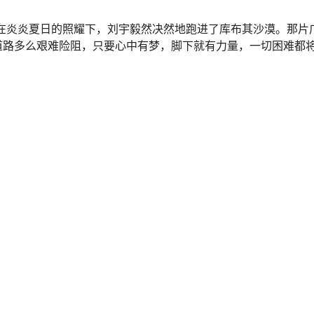
。在炎炎夏日的照耀下，刘宇毅然决然地跑进了库布其沙漠。那片
道路多么艰难险阻，只要心中有梦，脚下就有力量，一切困难都