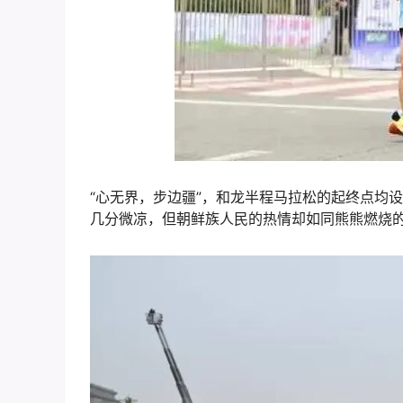
“心无界，步边疆”，和龙半程马拉松的起终点均
几分微凉，但朝鲜族人民的热情却如同熊熊燃烧