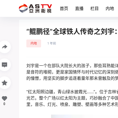
首页
直播
栏目
内地
“鲲鹏径”全球铁人传奇之刘宇
内地
1 年前
刘宇是一个在部队大院长大的孩子，那些耳熟能
是音符的堆砌，更是家国情怀与时代记忆的深刻
的憧憬，用坚实的脚步追逐着童年那未曾触及的
“红太阳照边疆，青山绿水披霞光……”。位于吉
光芒。整个广场以红太阳为主题，巧妙融合了中国传
0
里，音乐、灯光、喷泉、雕塑、壁画等多种艺术