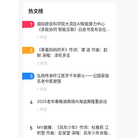
热文榜
1
国际欧亚科学院大湾区AI智能算力中心
《多极协同·智能互联》白皮书发布会在东
莞云计算中心举行
1 年前
2
《牵着妈妈的手》作词：谭 波 作曲：赵
鲜 演唱：泽旺多吉
2 年前
3
弘扬传承旴江医学千年薪火——记国家级
名老中医谢强
1 年前
4
2025老年春晚湖南靖州海选赛隆重启动
1 年前
5
MV展播：《风车少年》作词：杜雅莉 江
积慧 作曲：彭家望 演唱：风车少年合唱