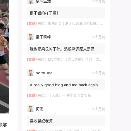
足球生活
5 个月前
挺不错的样子嘛！
[文章]
来自：
聚焦两会 | 港区代表冼汉迪献策：科技+文旅融合，绘就高质量发展新图景
梁子晓峰
5 个月前
我也是梁氏的子孙。追根溯源原来是泾
川！！！去年有贵州那边的梁姓邀请我。我
感觉是一个旁枝。泾川倒是...
[文章]
来自：
MV展播：《梁氏之歌》作词：梁自然 梁敬岩 梁菊友 作曲：李红俊 梁敬岩 演唱：郝立勇
porntude
5 个月前
A really good blog and me back again.
[文章]
来自：
《艺魂》— 墨学泰斗姜宝昌
何溪
5 个月前
喜欢馨妃老师
能够