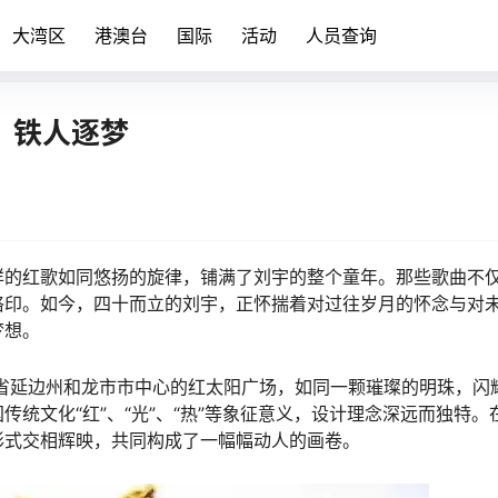
大湾区
港澳台
国际
活动
人员查询
：铁人逐梦
详的红歌如同悠扬的旋律，铺满了刘宇的整个童年。那些歌曲不
烙印。如今，四十而立的刘宇，正怀揣着对过往岁月的怀念与对
梦想。
林省延边州和龙市市中心的红太阳广场，如同一颗璀璨的明珠，闪
统文化“红”、“光”、“热”等象征意义，设计理念深远而独特。
形式交相辉映，共同构成了一幅幅动人的画卷。