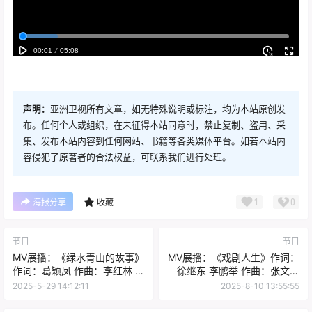
声明：
亚洲卫视所有文章，如无特殊说明或标注，均为本站原创发
布。任何个人或组织，在未征得本站同意时，禁止复制、盗用、采
集、发布本站内容到任何网站、书籍等各类媒体平台。如若本站内
容侵犯了原著者的合法权益，可联系我们进行处理。
1
0
海报分享
收藏
节目
节目
MV展播：《绿水青山的故事》
MV展播：《戏剧人生》作词：
作词：葛颖凤 作曲：李红林 演
徐继东 李鹏举 作曲：张文强
唱：大 宝
李鹏举 演唱：任婉丽
2025-5-29 14:12:11
2025-8-10 13:55:55