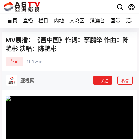
首页
直播
栏目
内地
大湾区
港澳台
国际
活动
MV展播：《画中国》作词：李鹏举 作曲：陈
艳彬 演唱：陈艳彬
节目
11 个月前
亚视网
关注
私信