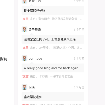
足球生活
5 个月前
挺不错的样子嘛！
[文章]
来自：
聚焦两会 | 港区代表冼汉迪献策：科技+文旅融合，绘就高质量发展新图景
梁子晓峰
5 个月前
我也是梁氏的子孙。追根溯源原来是泾
川！！！去年有贵州那边的梁姓邀请我。我
感觉是一个旁枝。泾川倒是...
[文章]
来自：
MV展播：《梁氏之歌》作词：梁自然 梁敬岩 梁菊友 作曲：李红俊 梁敬岩 演唱：郝立勇
porntude
5 个月前
被影片
A really good blog and me back again.
[文章]
来自：
《艺魂》— 墨学泰斗姜宝昌
何溪
5 个月前
喜欢馨妃老师