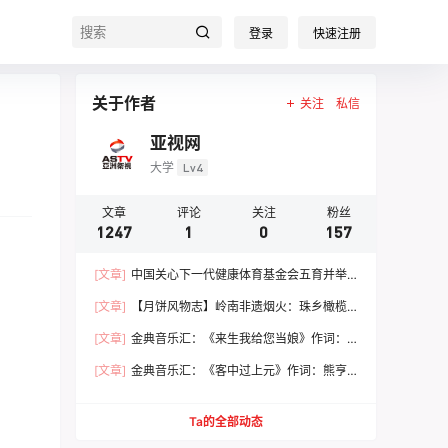
登录
快速注册
关于作者
关注
私信
亚视网
大学
Lv4
文章
评论
关注
粉丝
1247
1
0
157
[文章]
中国关心下一代健康体育基金会五育并举
健康成长 文体嘉年华活动圆满落幕
[文章]
【月饼风物志】岭南非遗烟火：珠乡橄榄
月饼，火窑古法里的中秋食养文脉
[文章]
金典音乐汇：《来生我给您当娘》作词：
范 统 作曲：朱志远 演唱：崔来宾
[文章]
金典音乐汇：《客中过上元》作词：熊亨
瀚 作曲：黄 亨 演唱：徐 春
Ta的全部动态