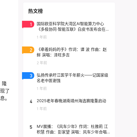
热文榜
1
国际欧亚科学院大湾区AI智能算力中心
《多极协同·智能互联》白皮书发布会在东
莞云计算中心举行
1 年前
2
《牵着妈妈的手》作词：谭 波 作曲：赵
鲜 演唱：泽旺多吉
2 年前
3
弘扬传承旴江医学千年薪火——记国家级
名老中医谢强
）隆
1 年前
展现了
不息。
4
2025老年春晚湖南靖州海选赛隆重启动
1 年前
5
MV展播：《风车少年》作词：杜雅莉 江
积慧 作曲：彭家望 演唱：风车少年合唱