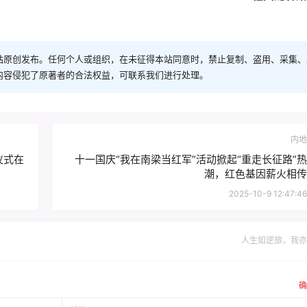
站原创发布。任何个人或组织，在未征得本站同意时，禁止复制、盗用、采集、
内容侵犯了原著者的合法权益，可联系我们进行处理。
内地
仪式在
十一国庆“我在南梁当红军”活动掀起“重走长征路”热
潮，红色基因薪火相传
2025-10-9 12:47:46
人生如逆旅，我亦
确