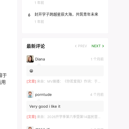
团
1 年前
6
封开学子跨越星辰大海，共筑青年未来
1 年前
最新评论
PREV
NEXT
Diana
1 个月前
😁
缩于
[文章]
来自：
MV展播：《你若爱我》作词：于术芹 作曲：高明军 演唱：于萌萌
运用
porntude
4 个月前
Very good i like it
[文章]
来自：
2026开学季第六季暨第14届民营企业家论坛在长沙举行 ——700余位湘商共探“新机遇·新财富·新传承”