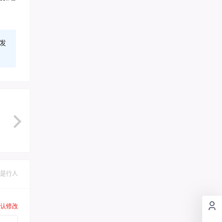
发
是行人
认修改