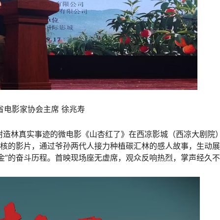
省电影家协会主席 徐兆寿
区植树造林真实事迹的微电影《山杏红了》在西凉影城（西凉大剧院
内核的影片，通过爷孙两代人接力种植碳汇林的感人故事，生动
金”的奋斗历程。首映现场座无虚席，观众反响热烈，掌声经久