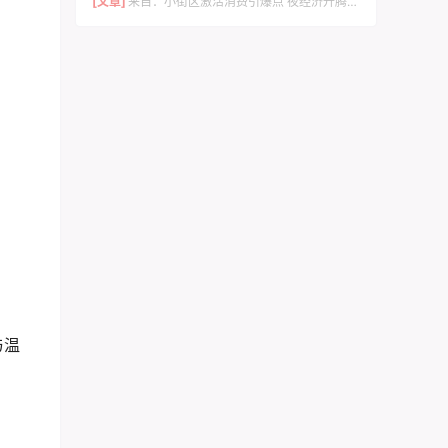
[文章]
来自：
小街区激活消费引爆点 夜经济升腾城市烟火气 –竹溪县文旅赋能催生600年西关老街蝶变的实践与启示
与温
。