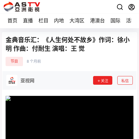
首页
直播
栏目
内地
大湾区
港澳台
国际
活动
金典音乐汇：《人生何处不故乡》作词：徐小
明 作曲：付耐生 演唱：王 觉
节目
8 个月前
亚视网
关注
私信