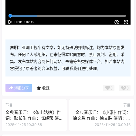
声明：
亚洲卫视所有文章，如无特殊说明或标注，均为本站原创发
布。任何个人或组织，在未征得本站同意时，禁止复制、盗用、采
集、发布本站内容到任何网站、书籍等各类媒体平台。如若本站内
容侵犯了原著者的合法权益，可联系我们进行处理。
0
0
海报分享
收藏
节目
节目
金典音乐汇：《茶山姑娘》作
金典音乐汇：《小惠》作词：
词：耿长生 作曲：陈经荣 演
徐文胜 作曲：徐文胜 演唱：祝
唱：王 婧
建林
2025-11-25 10:39:38
2025-11-26 10:09:16