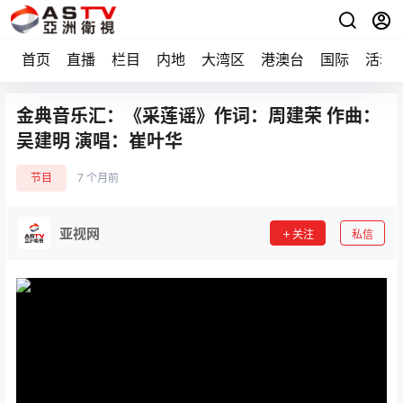
首页
直播
栏目
内地
大湾区
港澳台
国际
活动
金典音乐汇：《采莲谣》作词：周建荣 作曲：
吴建明 演唱：崔叶华
节目
7 个月前
亚视网
关注
私信