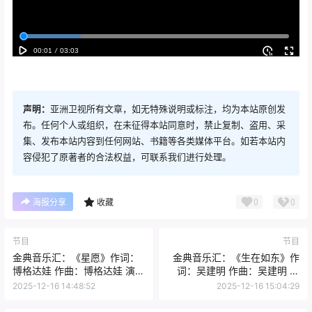
声明：
亚洲卫视所有文章，如无特殊说明或标注，均为本站原创发
布。任何个人或组织，在未征得本站同意时，禁止复制、盗用、采
集、发布本站内容到任何网站、书籍等各类媒体平台。如若本站内
容侵犯了原著者的合法权益，可联系我们进行处理。
0
0
海报分享
收藏
节目
节目
金典音乐汇：《星愿》作词：
金典音乐汇：《生在如东》作
博格达娃 作曲：博格达娃 演
词：吴建明 作曲：吴建明 演
唱：博格达娃
唱：崔叶华
2025-12-16 14:48:52
2025-12-16 15:04:29