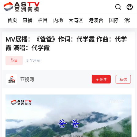
首页
直播
栏目
内地
大湾区
港澳台
国际
活动
MV展播：《爸爸》作词：代学霞 作曲：代学
霞 演唱：代学霞
节目
5 个月前
亚视网
关注
私信