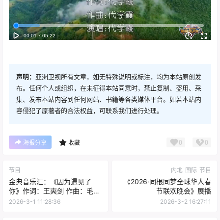
声明：
亚洲卫视所有文章，如无特殊说明或标注，均为本站原创发
布。任何个人或组织，在未征得本站同意时，禁止复制、盗用、采
集、发布本站内容到任何网站、书籍等各类媒体平台。如若本站内
容侵犯了原著者的合法权益，可联系我们进行处理。
0
0
海报分享
收藏
节目
内地
国际
节目
金典音乐汇：《因为遇见了
《2026·同根同梦全球华人春
你》作词：王奭剑 作曲：毛世
节联欢晚会》展播
华 演唱：梁鸣珈
2026-3-1 11:28:36
2026-3-2 16:27:11