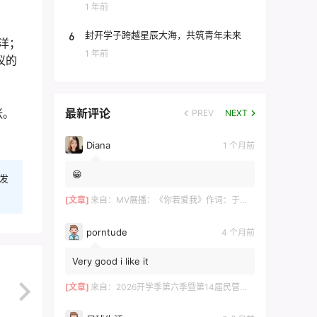
团
1 年前
6
封开学子跨越星辰大海，共筑青年未来
洋；
1 年前
议的
张。
最新评论
PREV
NEXT
Diana
1 个月前
😁
发
[文章]
来自：
MV展播：《你若爱我》作词：于术芹 作曲：高明军 演唱：于萌萌
porntude
4 个月前
Very good i like it
[文章]
来自：
2026开学季第六季暨第14届民营企业家论坛在长沙举行 ——700余位湘商共探“新机遇·新财富·新传承”