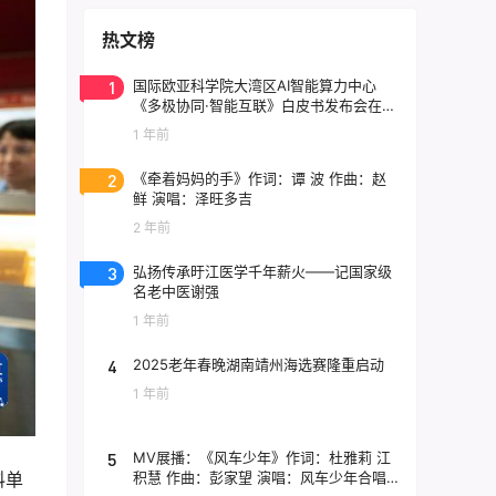
热文榜
1
国际欧亚科学院大湾区AI智能算力中心
《多极协同·智能互联》白皮书发布会在东
莞云计算中心举行
1 年前
2
《牵着妈妈的手》作词：谭 波 作曲：赵
鲜 演唱：泽旺多吉
2 年前
3
弘扬传承旴江医学千年薪火——记国家级
名老中医谢强
1 年前
4
2025老年春晚湖南靖州海选赛隆重启动
1 年前
5
MV展播：《风车少年》作词：杜雅莉 江
积慧 作曲：彭家望 演唱：风车少年合唱
料单