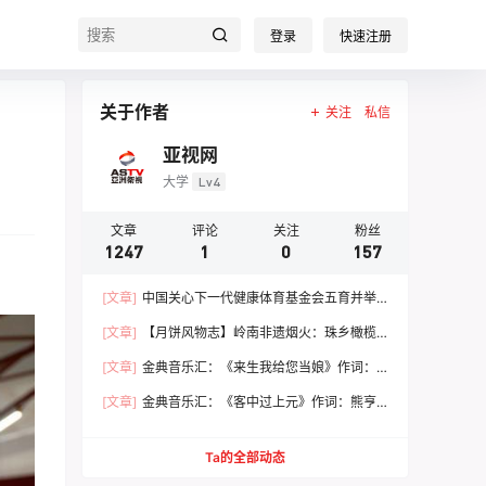
登录
快速注册
关于作者
关注
私信
亚视网
大学
Lv4
文章
评论
关注
粉丝
1247
1
0
157
[文章]
中国关心下一代健康体育基金会五育并举
健康成长 文体嘉年华活动圆满落幕
[文章]
【月饼风物志】岭南非遗烟火：珠乡橄榄
月饼，火窑古法里的中秋食养文脉
[文章]
金典音乐汇：《来生我给您当娘》作词：
范 统 作曲：朱志远 演唱：崔来宾
[文章]
金典音乐汇：《客中过上元》作词：熊亨
瀚 作曲：黄 亨 演唱：徐 春
Ta的全部动态