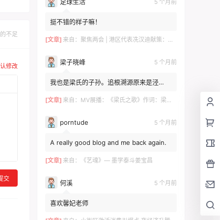
足球生活
5 个月前
挺不错的样子嘛！
的不足
[文章]
来自：
聚焦两会 | 港区代表冼汉迪献策：科技+文旅融合，绘就高质量发展新图景
梁子晓峰
5 个月前
认修改
我也是梁氏的子孙。追根溯源原来是泾
川！！！去年有贵州那边的梁姓邀请我。我
感觉是一个旁枝。泾川倒是...
[文章]
来自：
MV展播：《梁氏之歌》作词：梁自然 梁敬岩 梁菊友 作曲：李红俊 梁敬岩 演唱：郝立勇
porntude
5 个月前
A really good blog and me back again.
[文章]
来自：
《艺魂》— 墨学泰斗姜宝昌
提交
何溪
5 个月前
喜欢馨妃老师