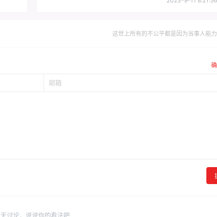
2023-9-11 8:21:56
这世上所有的不公平都是因为当事人能力
确
暂无讨论，说说你的看法吧