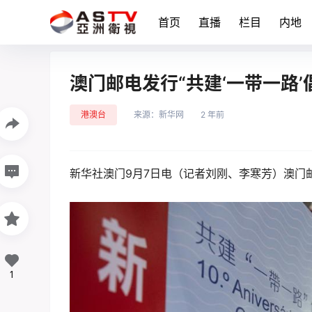
首页
直播
栏目
内地
澳门邮电发行“共建‘一带一路’
港澳台
来源：
新华网
2 年前
新华社澳门9月7日电（记者刘刚、李寒芳）澳门邮
1