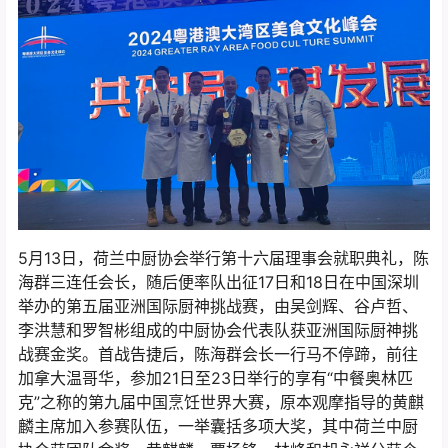
5月13日，荷兰中厨协会举行第十六届理事会就职典礼，陈
海群三连任会长，随后便率队出征17日和18日在中国深圳
举办的第五届亚洲国际厨神挑战赛，由吴剑辉、谷卢哲、
李洪慧和罗智彬组成的中厨协会代表队获亚洲国际厨神挑
战赛金奖。首战告捷后，陈海群会长一行马不停蹄，前往
加拿大温哥华，参加21日至23日举行的享有“中餐奥林匹
克”之称的第九届中国烹饪世界大赛，原本观摩指导的黄麒
麟主席加入参赛队伍，一举囊括多项大奖，其中荷兰中厨