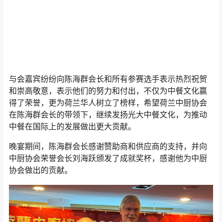
在加拿大比赛期间，陈海群会长还向11位国际专家颁发了
顾问聘书，荷兰中厨协会国际顾问达到186位。陈海群主席
介绍，2025年是荷兰中厨协会创会40周年，目前正在酝酿
并筹备，计划于明年正式成立环球中厨联盟，届时将有50
多个国家的中餐组织前来荷兰签约入盟，荷兰中厨协会国
际顾问总数将达到300位左右。陈海群会长在温哥华向世
界中餐业联合会会长邢颖征求了成立环球中厨联盟设想的
意见，得到后者的肯定。