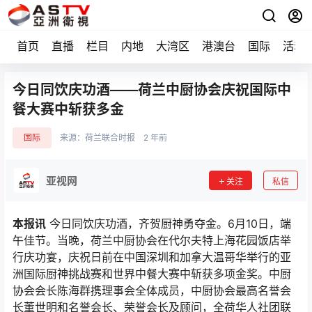
首页
直播
栏目
内地
大湾区
港澳台
国际
活动
今日同饮庆功酒——荷兰中厨协会庆祝国际中
餐大赛中斩获多金
国际
来源：
荷兰联合时报
2 年前
亚视网
关注
私信
本报讯
今日同饮庆功酒，齐贺厨神勇夺金。6月10日，端
午佳节。当晚，荷兰中厨协会在代尔夫特上海花园饭店举
行庆功宴，庆祝日前在中国深圳和加拿大温哥华举行的亚
洲国际厨神挑战赛和世界中餐大赛中斩获多项金奖。中厨
协会会长陈海群携理事会全体成员，中厨协会最高名誉会
长董世明和名誉会长、荣誉会长及顾问，全荷华人社团联