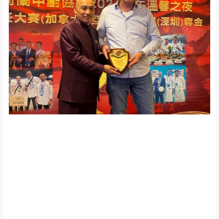
与会嘉宾纷纷向陈海群会长和所有参赛选手表示热烈祝贺
和崇高敬意，表示他们的努力和付出，不仅为中餐文化赢
得了荣誉，更为荷兰华人树立了榜样，希望荷兰中厨协会
在陈海群会长的带领下，继续发扬光大中餐文化，为推动
中餐在国际上的发展做出更大贡献。
晚宴期间，陈海群会长感谢赞助商和供应商的支持，并向
中厨协会荣誉会长刘海跃颁发了成就奖杯，感谢他为中厨
协会做出的贡献。