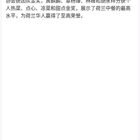
协会获团队金奖，黄麒麟、覃杨锋、林峰和胡永祥分获个
人热菜、点心、凉菜和甜点金奖，展示了荷兰中餐的最高
水平，为荷兰华人赢得了至高荣誉。