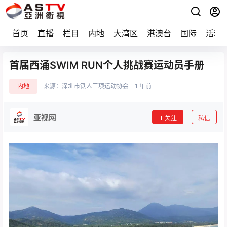
首页
直播
栏目
内地
大湾区
港澳台
国际
活动
首届西涌SWIM RUN个人挑战赛运动员手册
内地
来源：
深圳市铁人三项运动协会
1 年前
亚视网
关注
私信