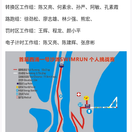
转换区工作组：陈又亮、何素余、孙严、阿敏、孔素霞
路跑组：徐劲松、廖志雄、林少强、熊宏、
罚时区工作组：王辉、程龙、颜小平
电子计时工作组：陈又亮、陈建辉、张彦彬