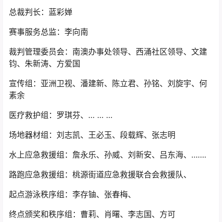
总裁判长：蓝彩婵
赛事服务总监：李向南
裁判管理委员会：南澳办事处领导、西涌社区领导、文建
钧、朱新涛、方爱国
宣传组：亚洲卫视、潘建新、陈立君、孙铭、刘旋宇、何
素余
医疗救护组：罗琪芬、… … …
场地器材组：刘志凯、王必玉、段载辉、张志明
水上应急救援组：詹永乐、孙威、刘新安、吕东海、…….
路跑应急救援组：桃源街道应急救援联合会救援队、
起点游泳秩序组：李存铀、张春梅、
终点颁奖和秩序组：曹莉、肖曙、李志国、方可