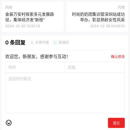
内地
内地
金装万安村探索多元发展路
时尚奶奶团集训营深圳站成功
径，集体经济发“新枝”
举办，彰显熟龄女性风采
2024-12-20 10:51:13
2024-12-28 16:09:10
0 条回复
文章作者
管理员
A
M
欢迎您，新朋友，感谢参与互动！
确认修改
提交