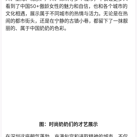
看到了中国50+傲龄女性的魅力和自信，也和各个城市的
文化相遇，展示属于不同城市的热情与活力。无论是在热
闹的都市街头，还是在宁静的古镇小巷，都留下了一抹靓
丽的、属于中国奶奶的色彩。
图：时尚奶奶们的才艺展示
在深圳这座朝气蓬勃、充满包容和进取精神的城市，不仅
要有年轻人的“潮”，姐姐们也要秀出老年人的“潮”：拒绝循
规蹈矩地老去，用时尚重新定义年龄。“莫道桑榆晚，为霞
尚满天。”她们与岁月共舞，让人们看到了一种不一样的老
年生活选择，不仅在时尚舞台上走出风采，也在人生舞台
上活得精彩。