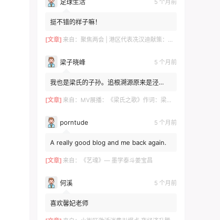
足球生活
5 个月前
挺不错的样子嘛！
[文章]
来自：
聚焦两会 | 港区代表冼汉迪献策：科技+文旅融合，绘就高质量发展新图景
梁子晓峰
5 个月前
我也是梁氏的子孙。追根溯源原来是泾
川！！！去年有贵州那边的梁姓邀请我。我
感觉是一个旁枝。泾川倒是...
[文章]
来自：
MV展播：《梁氏之歌》作词：梁自然 梁敬岩 梁菊友 作曲：李红俊 梁敬岩 演唱：郝立勇
porntude
5 个月前
A really good blog and me back again.
[文章]
来自：
《艺魂》— 墨学泰斗姜宝昌
何溪
5 个月前
喜欢馨妃老师