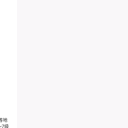
等地
～7级