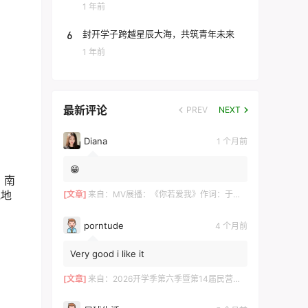
团
1 年前
6
封开学子跨越星辰大海，共筑青年未来
1 年前
最新评论
PREV
NEXT
Diana
1 个月前
😁
、南
或地
[文章]
来自：
MV展播：《你若爱我》作词：于术芹 作曲：高明军 演唱：于萌萌
porntude
4 个月前
Very good i like it
[文章]
来自：
2026开学季第六季暨第14届民营企业家论坛在长沙举行 ——700余位湘商共探“新机遇·新财富·新传承”