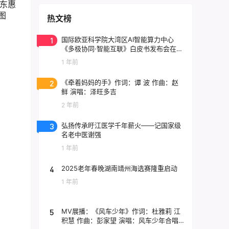
东惠
图
热文榜
1
国际欧亚科学院大湾区AI智能算力中心
《多极协同·智能互联》白皮书发布会在东
莞云计算中心举行
1 年前
2
《牵着妈妈的手》作词：谭 波 作曲：赵
鲜 演唱：泽旺多吉
2 年前
3
弘扬传承旴江医学千年薪火——记国家级
名老中医谢强
1 年前
4
2025老年春晚湖南靖州海选赛隆重启动
1 年前
5
MV展播：《风车少年》作词：杜雅莉 江
积慧 作曲：彭家望 演唱：风车少年合唱