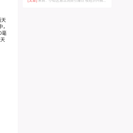
[文章]
来自：
小街区激活消费引爆点 夜经济升腾城市烟火气 –竹溪县文旅赋能催生600年西关老街蝶变的实践与启示
雨天
中，
0毫
流天