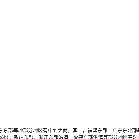
、广东东部等地部分地区有中到大雨，其中，福建东部、广东东北部
0毫米)。新疆东部、浙江东部沿海、福建东部沿海等部分地区有5