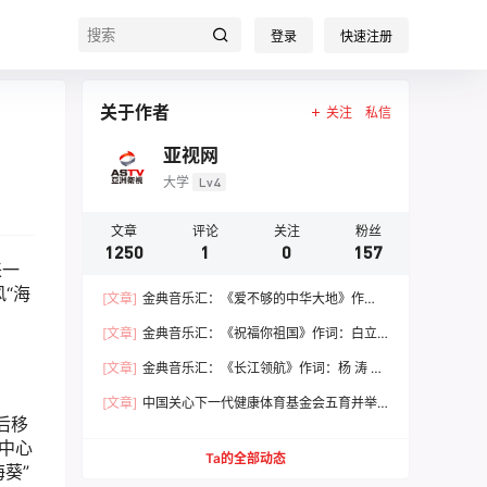
登录
快速注册
关于作者
关注
私信
亚视网
大学
Lv4
文章
评论
关注
粉丝
1250
1
0
157
来一
“海
[文章]
金典音乐汇：《爱不够的中华大地》作
词：江剑欧 作曲：张垂铭 演唱：梁鸣珈
[文章]
金典音乐汇：《祝福你祖国》作词：白立
平 作曲：哈 笑 演唱：魏艳霞
[文章]
金典音乐汇：《长江领航》作词：杨 涛 作
曲：杨 涛 演唱：杨 涛
[文章]
中国关心下一代健康体育基金会五育并举
后移
健康成长 文体嘉年华活动圆满落幕
中心
Ta的全部动态
葵”