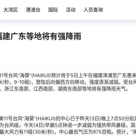
大湾区
港澳台
国际
活动
人员查询
 福建广东等地将有强降雨
号台风“海葵”(HAIKUI)预计将于5日上午在福建漳浦至广东惠
米/秒，9-10级)，登陆后向偏西方向移动，强度逐渐减弱。受台风
部、浙江东南部、江西南部、湖南东南部等地将有强降雨天气。
号台风“海葵”(HAIKUI)的中心已于昨天(3日)晚上7点50分前
为台风级，今天(4日)早晨5点钟进一步减弱为强热带风暴级，其
风力有11级(30米/秒)，中心最低气压为975百帕。预计，“海