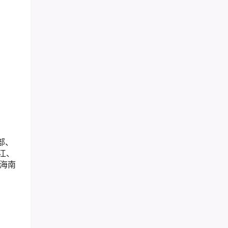
部、
江、
海南