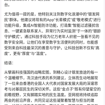
台。
尤为值得一提的是，他特别关注到数字化浪潮中的“银发网
民”群体。他建议将现有的App“长辈模式”或“敬老模式”进行
功能升级，集成AI智能防诈功能，打造集“智能过滤骚扰信
息、一键紧急联系家人、异常行为实时监测”于一体的“银龄
守护模式”。通过科技手段为亿万老年人织密一张看不见的
数字安全网，让他们在享受数字生活便利的同时，也能感
受到来自科技最深沉的善意与守护，让科技创新不仅有“高
度”，更有“厚度”与“温度”。
结语：
从擘画科技强国的战略宏图，到精心设计银发旅途的每一
个温暖细节，冼汉迪代表的系列建议，立体而生动地展现
了一位来自香港的全国人大代表对国家发展大局的深邃思
考与对基层民生的深切关怀。这些“金点子”既有仰望星空的
前瞻视野，又有脚踏实地的民生温度。亚网视将持续追踪
两会的前沿声音，共同见证这些凝聚着智慧与担当的建