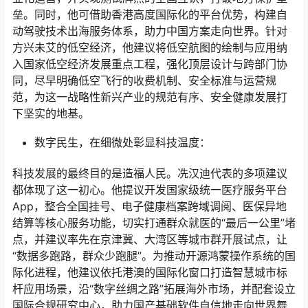
垒。同时，他可借助香港高度国际化的平台优势，构建自
动驾驶技术出海服务体系，助力中国方案走向世界。针对
方兴未艾的低空经济，他建议将低空航图的绘制与应用纳
入国家低空经济发展重点工程，强化顶层设计与跨部门协
同，尽早明确低空飞行的收费机制、安全标准与运营规
范，为这一战略性新兴产业的规范有序、安全健康发展打
下坚实的地基。
数字民生，在细微处彰显科技温度：
科技发展的最终目的是造福人民。冼汉迪代表的多项建议
都体现了这一初心。他提议开发国家级统一医疗服务平台
App，整合全国挂号、电子健康档案跨域调阅、医保异地
结算等核心服务功能，切实打通群众就医的“最后一公里”堵
点，并建议率先在京津冀、大湾区等城市群开展试点，让
“数据多跑路，群众少跑腿”。为推动开源鸿蒙操作系统的国
际化进程，他建议依托港澳的国际化窗口打造智慧城市标
杆应用场景，沿“数字丝绸之路”拓展海外市场，并配套设立
国际合规研究中心，助力国产基础软件自信地走向世界舞