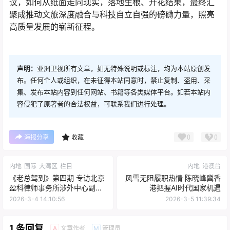
议，如何从纸面走向现实，落地生根、开花结果，最终汇
聚成推动文旅深度融合与科技自立自强的磅礴力量，照亮
高质量发展的崭新征程。
声明：
亚洲卫视所有文章，如无特殊说明或标注，均为本站原创发
布。任何个人或组织，在未征得本站同意时，禁止复制、盗用、采
集、发布本站内容到任何网站、书籍等各类媒体平台。如若本站内
容侵犯了原著者的合法权益，可联系我们进行处理。
0
0
海报分享
收藏
内地
国际
大湾区
栏目
内地
港澳台
《老总驾到》第四期 专访北京
风雪无阻履职热情 陈晓峰冀香
盈科律师事务所涉外中心副主
港把握AI时代国家机遇
任-栗斌
2026-3-4 14:10:56
2026-3-5 11:39:34
1 条回复
文章作者
管理员
A
M