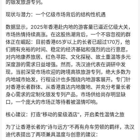
的银发旅游专列。
现状与潜力：一个亿级市场背后的结构性机遇
数据显示，2025年香港赴内地的游客量已逼近亿级大关，
市场热情持续高涨。在这股热潮背后，一个不容忽视的群
体正在崛起：目前香港65岁以上的长者已超过170万，他
们拥有充裕的时间、稳定的经济基础和强烈的出行意愿，
对内地康养旅居、红色寻踪、文化探秘、故土重温等多元
深度游的需求日益增强。然而，冼汉迪代表在调研中发
现，当前深受市场欢迎的跨境高铁旅游专列，绝大多数为
内地城市始发，行程设计也多围绕内地游客展开。专门针
对香港长者群体、从香港直达内地腹地、并充分考量长者
身心需求的定制化银发专列产品，市场供给尚存明显缺
口，一个庞大的市场正等待着被温情叩响。
核心建议：打造“移动的星级酒店”，开启柔性温情之旅
为了让香港长者的“诗与远方”不再有舟车劳顿的羁绊，冼汉
迪代表提出了两项兼具温度与创意的建议：