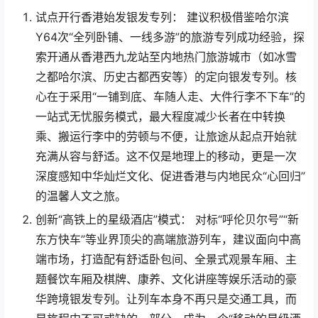
试点开行香港始发银发专列： 建议积极借鉴哈尔滨
Y64次“全列卧铺、一线多游”的旅游专列成功经验，探
索开通从香港西九龙站至内地热门旅游城市（如冰雪
之都哈尔滨、历史古都西安等）的定向银发专列。核
心在于采用“一铺到底、车随人走、大件行李不下车”的
一站式无忧服务模式，最大程度减少长者在中转换
乘、搬运行李中的劳顿与不便，让旅途从起点开始就
充满从容与舒适。这不仅是地理上的移动，更是一次
深度感知中华灿烂文化、促进香港与内地民众“心回归”
的温馨人文之旅。
创新“高铁上的星级酒店”模式： 对标“呼伦贝尔号”“新
东方快车”等业界顶尖的高端旅游列车，建议面向中高
端市场，打造配有舒适卧包间、全景式观景车厢、主
题餐饮车厢及棋牌、康养、文化讲座等娱乐活动的豪
华跨境银发专列。让列车本身不再只是交通工具，而