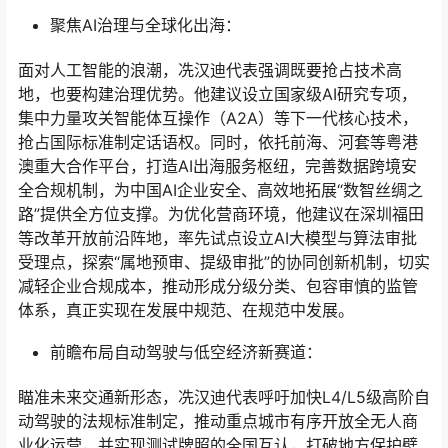
聚焦AI治理与全球化出海：
面对人工智能的浪潮，冼汉迪代表强调既要抢占技术高
地，也要构建治理优势。他建议设立国家级AI研究专项，
集中力量攻关智能体互操作（A2A）等下一代核心技术，
抢占国际标准制定话语权。同时，依托前海、河套等粤港
澳重大合作平台，打造AI出海服务枢纽，完善数据跨境安
全合规机制，为中国AI企业安全、高效地拓展“数智丝绸之
路”提供全方位支撑。为优化营商环境，他建议在深圳福田
等改革开放前沿阵地，率先试点设立AI大模型与算法审批
受理点，探索“属地预审、提级审批”的协同创新机制，切实
减轻企业合规成本，推动形成分级分类、包容审慎的监管
体系，真正实现在发展中规范、在规范中发展。
前瞻布局自动驾驶与低空经济新赛道：
瞄准未来交通新形态，冼汉迪代表呼吁加快L4/L5级高阶自
动驾驶的法规标准制定，推动重点城市有序开放全无人商
业化运营，并实现测试牌照的全国互认，打破地方保护壁