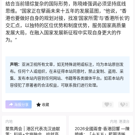
结合当前错综复杂的国际形势，陈晓峰强调必须坚持底线
思维。“国家正在擘画未来十五年的发展蓝图，”他说，“香
港也要做好自身的规划对接，找准‘国家所需’与‘香港所长’的
交汇点，以独特的区位优势和制度优势，服务国家高质量
发展大局，在融入国家发展新征程中实现自身更大的作
为。”
声明：
亚洲卫视所有文章，如无特殊说明或标注，均为本站原创发
布。任何个人或组织，在未征得本站同意时，禁止复制、盗用、采
集、发布本站内容到任何网站、书籍等各类媒体平台。如若本站内
容侵犯了原著者的合法权益，可联系我们进行处理。
0
0
海报分享
收藏
内地
内地
港澳台
聚焦两会 | 港区代表冼汉迪献
2026全國兩會·香港回響 —陳
策：科技+文旅融合，绘就高
曉峰：「十五五」藍圖清晰，