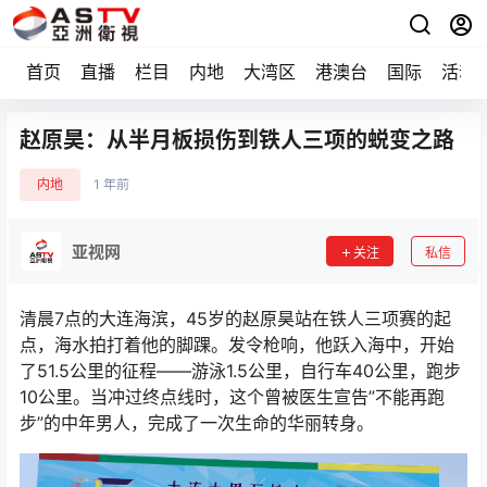
首页
直播
栏目
内地
大湾区
港澳台
国际
活动
赵原昊：从半月板损伤到铁人三项的蜕变之路
内地
1 年前
亚视网
关注
私信
清晨7点的大连海滨，45岁的赵原昊站在铁人三项赛的起
点，海水拍打着他的脚踝。发令枪响，他跃入海中，开始
了51.5公里的征程——游泳1.5公里，自行车40公里，跑步
10公里。当冲过终点线时，这个曾被医生宣告”不能再跑
步”的中年男人，完成了一次生命的华丽转身。