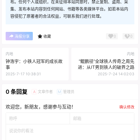
布。任何个人或组织，在未征得本站同意时，禁止复制、盗用、采
集、发布本站内容到任何网站、书籍等各类媒体平台。如若本站内
容侵犯了原著者的合法权益，可联系我们进行处理。
0
0
海报分享
收藏
内地
内地
钟浩宇：小铁人冠军的成长故
“鲲鹏径”全球铁人传奇之周先
事
进：从IT男到铁人的破界之路
2025-7-17 10:38:31
2025-7-24 14:02:03
0 条回复
文章作者
管理员
A
M
欢迎您，新朋友，感谢参与互动！
确认修改